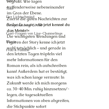
Glück
begrüßt. Wie lagen 
treffenderweise nebeneinander 
Thot
im Gras der Ebene.
Der Lichtschmied
Zuerst die guten Nachrichten zur 
Reihe. Er sagte: 
»Ab jetzt kennst du 
Ortsgebundene Götter
das Meiste!«
Gast-Fragen von Live-Channelings
Die wichtigsten Wendungen und 
Magie
Figuren der Story kenne ich jetzt 
wohl tatsächlich – und gerade in 
Frau & Familie
den letzten Tagen tröpfeln viel 
mehr Informationen für den 
Roman rein, als ich aufschreiben 
kann! Außerdem hat er bestätigt, 
was ich schon lange vermute: In 
Zukunft werde ich mich morgens 
ca. 30-40 Min. ruhig hinzusetzen/-
legen, die tagesaktuellen 
Informationen von oben abgreifen, 
die Stichpunkte sofort 