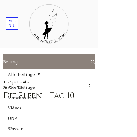
ME
NU
Beitrag
Alle Beiträge
The Spirit Scribe
Alle Beiträge
20. Feb. 2021
Die Elfen - Tag 10
Verschiedenes
Videos
UNA
Wasser