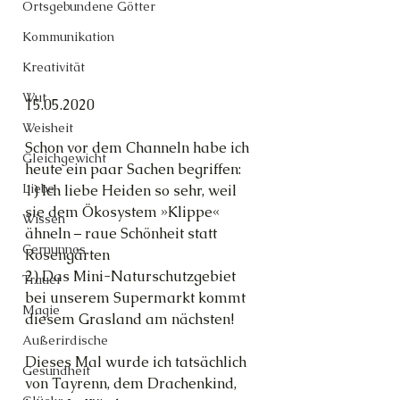
Ortsgebundene Götter
Kommunikation
Kreativität
Wut
15.05.2020
Weisheit
Schon vor dem Channeln habe ich 
Gleichgewicht
heute ein paar Sachen begriffen:
Liebe
1) Ich liebe Heiden so sehr, weil 
sie dem Ökosystem »Klippe« 
Wissen
ähneln – raue Schönheit statt 
Cernunnos
Rosengärten
2) Das Mini-Naturschutzgebiet 
Trauer
bei unserem Supermarkt kommt 
Magie
diesem Grasland am nächsten!
Außerirdische
Dieses Mal wurde ich tatsächlich 
Gesundheit
von Tayrenn, dem Drachenkind, 