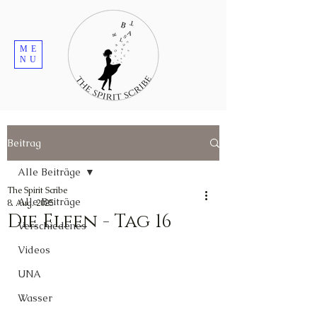
ME
NU
Beitrag
Alle Beiträge
The Spirit Scribe
Alle Beiträge
8. Aug. 2025
Die Elfen - Tag 16
Verschiedenes
Videos
UNA
Wasser