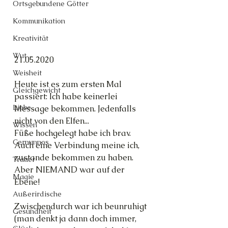
Ortsgebundene Götter
Kommunikation
Kreativität
Wut
21.05.2020
Weisheit
Heute ist es zum ersten Mal 
Gleichgewicht
passiert: Ich habe keinerlei 
Liebe
Message bekommen. Jedenfalls 
nicht von den Elfen...
Wissen
Füße hochgelegt habe ich brav. 
Cernunnos
Auch eine Verbindung meine ich, 
zustande bekommen zu haben. 
Trauer
Aber NIEMAND war auf der 
Magie
Ebene!
Außerirdische
Zwischendurch war ich beunruhigt 
Gesundheit
(man denkt ja dann doch immer, 