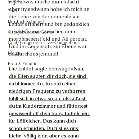
Glück
irgendwas mache man falsch) 
aber irgendwann habe ich mich an 
Thot
die Lehre von der namenlosen 
Der Lichtschmied
Entität erinnert und bin gedanklich 
an die Grenze zwischen dem 
Ortsgebundene Götter
morphischen Feld und All gereist. 
Gast-Fragen von Live-Channelings
Und im Gegensatz zur Ebene war 
Magie
da durchaus jemand!
Frau & Familie
Die Entität sagte belustigt: 
»Nun, 
die Elfen sagten dir doch, sie sind 
nicht immer da. In solch einer 
niedrigen Frequenz zu verharren 
fühlt sich in etwa so an, als säßest 
du im Kinderzimmer und füttertest 
gewissenhaft dein Baby, Löffelchen 
für Löffelchen. Das kann dich 
schon ermüden. Du tust es aus 
Liebe, völlig klar, aber es kann 