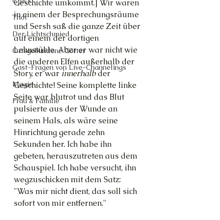
Glück
Geschichte umkommt.] Wir waren 
in einem der Besprechungsräume 
Thot
und Sersh saß die ganze Zeit über 
Der Lichtschmied
auf einem der dortigen 
Lehnstühle. Aber er war nicht wie 
Ortsgebundene Götter
die anderen Elfen außerhalb der 
Gast-Fragen von Live-Channelings
Story, er war 
innerhalb 
der 
Magie
Geschichte! Seine komplette linke 
Seite war blutrot und das Blut 
Frau & Familie
pulsierte aus der Wunde an 
seinem Hals, als wäre seine 
Hinrichtung gerade zehn 
Sekunden her. Ich habe ihn 
gebeten, herauszutreten aus dem 
Schauspiel. Ich habe versucht, ihn 
wegzuschicken mit dem Satz: 
"Was mir nicht dient, das soll sich 
sofort von mir entfernen."