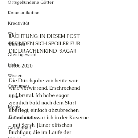
Ortsgebundene Götter
Kommunikation
Kreativität
Wut
!!ACHTUNG: IN DIESEM POST 
BEFINDEN SICH SPOILER FÜR 
Weisheit
DIE DRACHENKIND-SAGA!!
Gleichgewicht
Liebe
01.06.2020
Wissen
Die Durchgabe von heute war 
Cernunnos
wirr. Verwirrend. Erschreckend 
und brutal. Ich habe sogar 
Trauer
ziemlich bald nach dem Start 
Magie
überlegt, einfach abzubrechen. 
Denn heute war ich in der Kaserne 
Außerirdische
... mit Sersh. [Einer elfischen 
Gesundheit
Buchfigur, die im Laufe der 