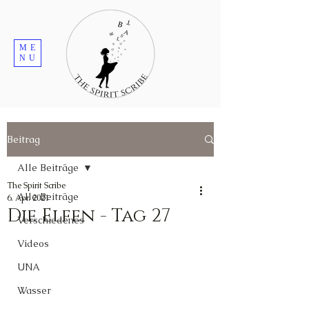
ME
NU
Beitrag
Alle Beiträge
The Spirit Scribe
Alle Beiträge
6. Apr. 2021
Die Elfen - Tag 27
Verschiedenes
Videos
UNA
Wasser