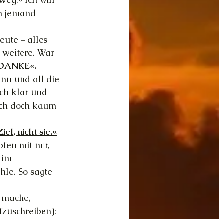
n jemand 
ute – alles 
 weitere. War 
DANKE«.
ann und all die 
ch klar und 
 ich doch kaum 
el, nicht sie.«
pfen mit mir, 
 im 
hle. So sagte 
 mache, 
fzuschreiben):