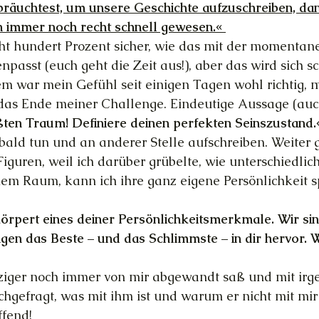
bräuchtest, um unsere Geschichte aufzuschreiben, dan
immer noch recht schnell gewesen.« 
cht hundert Prozent sicher, wie das mit der momenta
sst (euch geht die Zeit aus!), aber das wird sich s
 war mein Gefühl seit einigen Tagen wohl richtig, mi
r das Ende meiner Challenge. Eindeutige Aussage (au
ten Traum! Definiere deinen perfekten Seinszustand.
bald tun und an anderer Stelle aufschreiben. Weiter g
guren, weil ich darüber grübelte, wie unterschiedlich 
einem Raum, kann ich ihre ganz eigene Persönlichkeit s
örpert eines deiner Persönlichkeitsmerkmale. Wir sin
ngen das Beste – und das Schlimmste – in dir hervor. W
nziger noch immer von mir abgewandt saß und mit ir
chgefragt, was mit ihm ist und warum er nicht mit mir 
ffend!