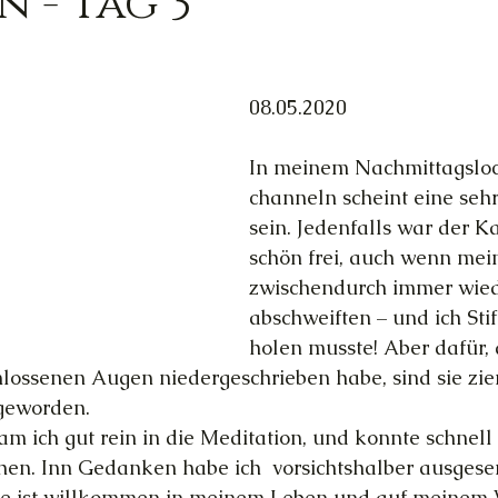
n - Tag 3
Trauer
Magie
Außerirdische
Gesun
08.05.2020
ed
Ortsgebundene Götter
In meinem Nachmittagsloc
channeln scheint eine sehr
sein. Jedenfalls war der K
hannelings
Magie
Frau & Familie
schön frei, auch wenn me
zwischendurch immer wied
abschweiften – und ich Stif
holen musste! Aber dafür, 
hlossenen Augen niedergeschrieben habe, sind sie zie
 geworden.
m ich gut rein in die Meditation, und konnte schnel
hen. Inn Gedanken habe ich  vorsichtshalber ausgesen
 ist willkommen in meinem Leben und auf meinem We