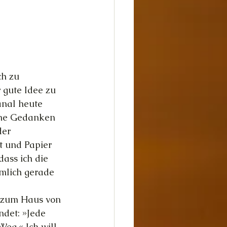
dheit
Glück
h zu 
 gute Idee zu 
anal heute 
ine Gedanken 
er 
t und Papier 
dass ich die 
mlich gerade 
l zum Haus von 
det: »Jede 
g.« Ich will 