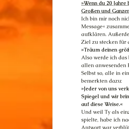
»Wenn du 20 Jahre 
Großen und Ganzen 
Ich bin mir noch ni
Message« zusammenpa
aufklären. Außerdem
Ziel zu stecken fü
»Träum deinen größ
Also werde ich das 
allen anwesenden Fi
Selbst so, alle in 
bemerkten dazu:
»Jeder von uns verk
Spiegel und wir bri
auf diese Weise.«
Und weil Ty als ei
spielte, habe ich na
Antwort war verblü