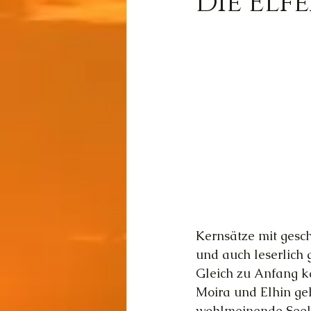
Die Elfe
Wissen
Cernunnos
Thot
Der Lichtschmi
Gast-Fragen von Live-C
Kernsätze mit gesc
und auch leserlich
Gleich zu Anfang ka
Moira und Elhin ge
wohlmeinende Seele