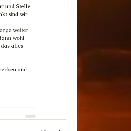
t und Stelle 
kt sind wir 
enge weiter 
 dann wohl 
 das alles 
trecken und 