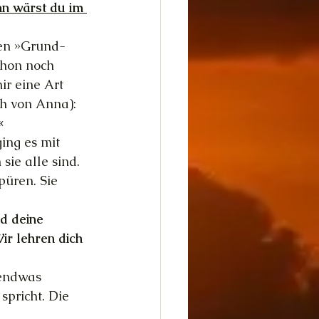
n wärst du im 
nen »Grund-
chon noch 
r eine Art 
ch von Anna):
«
ing es mit 
sie alle sind. 
püren. Sie 
d deine 
ir lehren dich 
gendwas 
spricht. Die 