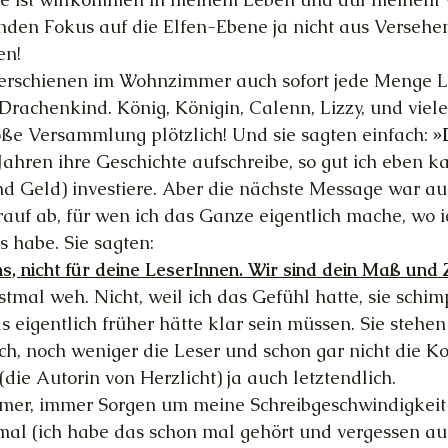
den Fokus auf die Elfen-Ebene ja nicht aus Versehe
en!
 erschienen im Wohnzimmer auch sofort jede Menge Le
rachenkind. König, Königin, Calenn, Lizzy, und viele
ße Versammlung plötzlich! Und sie sagten einfach: 
»
 Jahren ihre Geschichte aufschreibe, so gut ich eben k
d Geld) investiere. Aber die nächste Message war au
arauf ab, für wen ich das Ganze eigentlich mache, wo
 habe. Sie sagten:
s, nicht für deine LeserInnen. Wir sind dein Maß und Zi
stmal weh. Nicht, weil ich das Gefühl hatte, sie schim
s eigentlich früher hätte klar sein müssen. Sie stehen
ich, noch weniger die Leser und schon gar nicht die Ko
ie Autorin von Herzlicht) ja auch letztendlich.
mmer, immer Sorgen um meine Schreibgeschwindigkeit
mal (ich habe das schon mal gehört und vergessen au