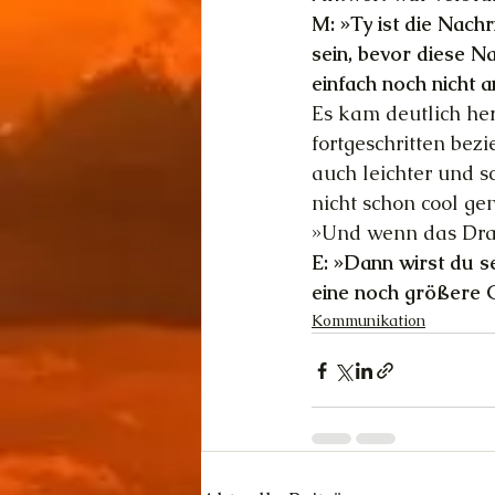
M: »Ty ist die Nach
sein, bevor diese N
einfach noch nicht
Es kam deutlich her
fortgeschritten bez
auch leichter und sc
nicht schon cool ge
»Und wenn das Drac
E: »Dann wirst du s
eine noch größere G
Kommunikation