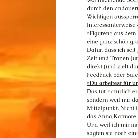
durch den andauern
Wichtigen aussperr
Interessanterweise
»Figuren« aus dem D
eine ganz schön gro
Dafür, dass ich seit
Zeit und Tränen (un
direkt (und zielt d
Feedback oder Sales
»Du arbeitest für un
Das tut natürlich er
sondern weil mir da
Mittelpunkt. Nicht 
das Anna Katmore (d
Und weil ich mir i
sagten sie noch ein