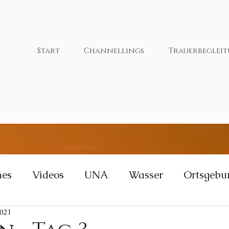
Start
Channellings
Trauerbeglei
nes
Videos
UNA
Wasser
Ortsgebu
2021
tivität
Wut
Weisheit
Gleichgewicht