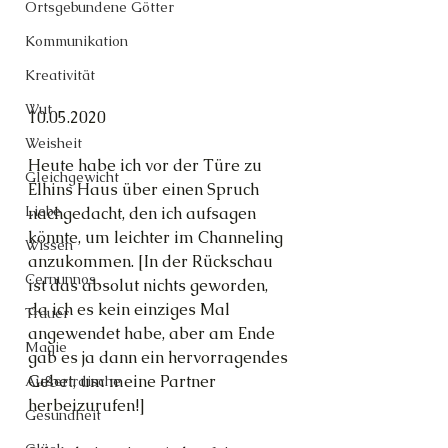
Ortsgebundene Götter
Kommunikation
Kreativität
Wut
10.05.2020
Weisheit
Heute habe ich vor der Türe zu 
Gleichgewicht
Elhins Haus über einen Spruch 
Liebe
nachgedacht, den ich aufsagen 
könnte, um leichter im Channeling 
Wissen
anzukommen. [In der Rückschau 
Cernunnos
ist das absolut nichts geworden, 
da ich es kein einziges Mal 
Trauer
angewendet habe, aber am Ende 
Magie
gab es ja dann ein hervorragendes 
Gebet, um meine Partner 
Außerirdische
herbeizurufen!]
Gesundheit