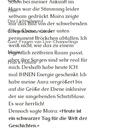
Glück
Schon bei meiner Ankunft im 
Haus war die Stimmung leider 
Thot
seltsam gedrückt. Moira zeigte 
Der Lichtschmied
mir das Bild von der schwebenden 
Elfen-Ebene, von der unten 
Ortsgebundene Götter
permanent Bröckchen abfallen. Ich 
Gast-Fragen von Live-Channelings
weiß nicht, wie das zu einem 
Magie
eigentlich zeitfreien Raum passt, 
aber ihre Sorgen sind sehr real für 
Frau & Familie
mich. Deshalb habe heute ICH 
mal IHNEN Energie geschenkt. Ich 
habe meine Aura vergrößert bis 
auf die Größe der Ebene inklusive 
der sie umgebenden Schutzblase. 
Es war herrlich!
Dennoch sagte Moira: 
»Heute ist 
ein schwarzer Tag für die Welt der 
Geschichten.«