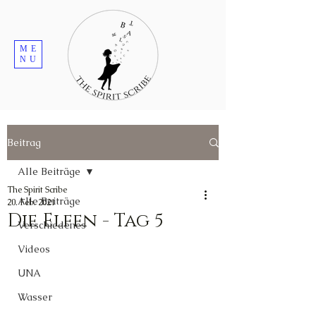
ME
NU
Beitrag
Alle Beiträge
The Spirit Scribe
Alle Beiträge
20. Feb. 2021
Die Elfen - Tag 5
Verschiedenes
Videos
UNA
Wasser