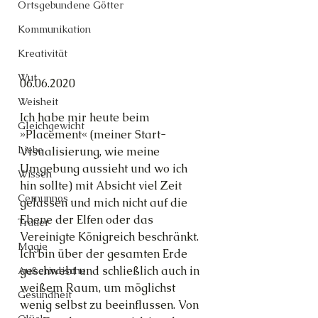
Ortsgebundene Götter
Kommunikation
Kreativität
Wut
06.06.2020
Weisheit
Ich habe mir heute beim 
Gleichgewicht
»Placement« (meiner Start-
Liebe
Visualisierung, wie meine 
Umgebung aussieht und wo ich 
Wissen
hin sollte) mit Absicht viel Zeit 
Cernunnos
gelassen und mich nicht auf die 
Ebene der Elfen oder das 
Trauer
Vereinigte Königreich beschränkt. 
Magie
Ich bin über der gesamten Erde 
geschwebt und schließlich auch in 
Außerirdische
weißem Raum, um möglichst 
Gesundheit
wenig selbst zu beeinflussen. Von 