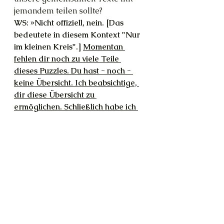
jemandem teilen sollte?
WS: »Nicht offiziell, nein. [Das 
bedeutete in diesem Kontext "Nur 
im kleinen Kreis".] 
Momentan 
fehlen dir noch zu viele Teile 
dieses Puzzles. Du hast - noch - 
keine Übersicht. Ich beabsichtige, 
dir diese Übersicht zu 
ermöglichen. Schließlich habe ich 
den Menschen schon immer neue 
Welten gezeigt, nicht wahr?
«
T: Das hast du und ich bin bereit, 
zuzuhören. Die nächsten 30 Tage 
gehören dir.
WS: »Das klingt in der Tat nach 
einem sehr guten Handel. Halte 
nach meinem Zeichen Ausschau – 
und fange auch an, es zu tragen. 