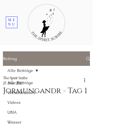
ME
NU
Beitrag
Alle Beiträge
The Spirit Scribe
Alle Beiträge
27. Dez. 2020
Jormungandr - Tag 1
Verschiedenes
Videos
UNA
Wasser