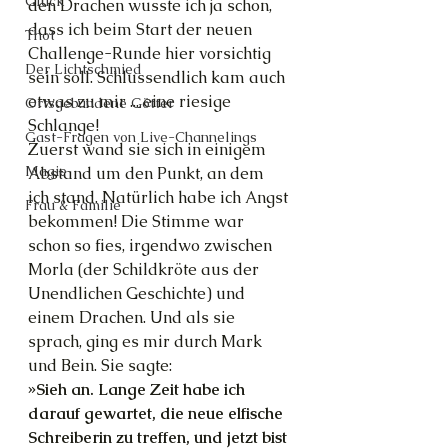
Glück
den Drachen wusste ich ja schon, 
dass ich beim Start der neuen 
Thot
Challenge-Runde hier vorsichtig 
Der Lichtschmied
sein soll. Schlussendlich kam auch 
etwas zu mir ... eine riesige 
Ortsgebundene Götter
Schlange!
Gast-Fragen von Live-Channelings
Zuerst wand sie sich in einigem 
Magie
Abstand um den Punkt, an dem 
ich stand. Natürlich habe ich Angst 
Frau & Familie
bekommen! Die Stimme war 
schon so fies, irgendwo zwischen 
Morla (der Schildkröte aus der 
Unendlichen Geschichte) und 
einem Drachen. Und als sie 
sprach, ging es mir durch Mark 
und Bein. Sie sagte:
»Sieh an. Lange Zeit habe ich 
darauf gewartet, die neue elfische 
Schreiberin zu treffen, und jetzt bist 