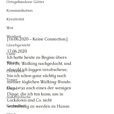
Ortsgebundene Götter
Kommunikation
Kreativität
Wut
Weisheit
[16.06.2020 – Keine Connection.]
Gleichgewicht
17.06.2020
Liebe
Ich hatte heute zu Beginn übers 
Wissen
Nordic Walking nachgedacht, und 
obwohl ich Joggen verabscheue, 
Cernunnos
bin ich schon ganz süchtig nach 
Trauer
meiner täglichen Walking-Runde. 
Das ist ja auch eines der wenigen 
Magie
Dinge, die ich tun kann, um in 
Außerirdische
Lockdown und Co. nicht 
Gesundheit
wahnsinnig zu werden zu Hause.