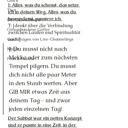
Glück
J: Alles, was du scheust, das setze 
Thot
ich in deinen Weg. Alles, was du 
bewunderst, pausiere ich.
Der Lichtschmied
T: [denkt über die Verbindung 
Ortsgebundene Götter
zwischen Laufen und Spiritualität 
nach.]
Gast-Fragen von Live-Channelings
J: Du musst nicht nach 
Magie
Mekka oder zum nächsten 
Frau & Familie
Tempel pilgern. Du musst 
dich nicht alle paar Meter 
in den Staub werfen. Aber 
GIB MIR etwas Zeit aus 
deinem Tag – und zwar 
jeden einzelnen Tag! 
Der Sabbat war ein nettes Konzept 
und er passte in eine Zeit, in der 