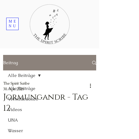
ME
NU
Beitrag
Alle Beiträge
The Spirit Scribe
Alle Beiträge
30. Apr. 2021
Jormungandr - Tag
Verschiedenes
12
Videos
UNA
Wasser