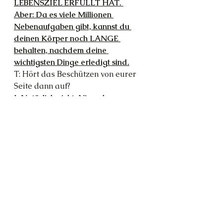
LEBENSZIEL ERFÜLLT HAT. 
Aber: Da es viele Millionen 
Nebenaufgaben gibt, kannst du 
deinen Körper noch LANGE 
behalten, nachdem deine 
wichtigsten Dinge erledigt sind.
T: Hört das Beschützen von eurer 
Seite dann auf?
J: Natürlich nicht. Niemals.
Corona
spirituelle praxis
Zufälle
divine intervention
health
Gleichgewicht
Alle ansehen
Aktuelle Beiträge