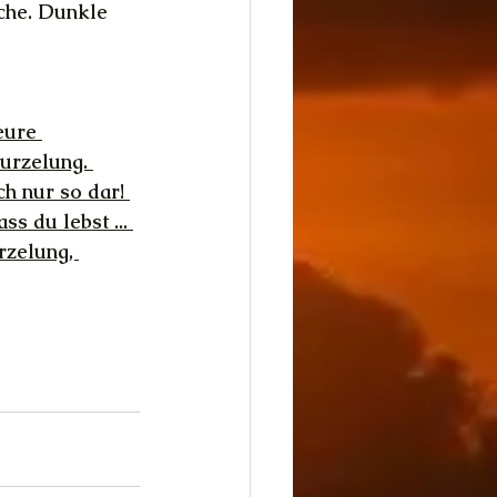
che. Dunkle 
eure 
urzelung. 
ch nur so dar! 
s du lebst ... 
rzelung, 