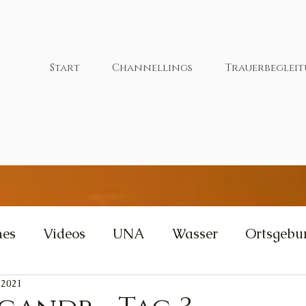
Start
Channellings
Trauerbeglei
nes
Videos
UNA
Wasser
Ortsgebu
 2021
tivität
Wut
Weisheit
Gleichgewicht