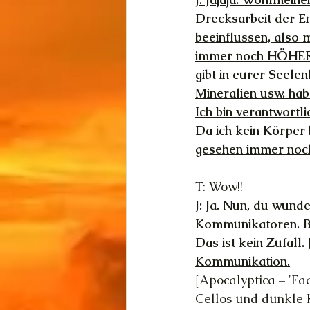
Drecksarbeit der En
beeinflussen, also 
immer noch HÖHER a
gibt in eurer Seele
Mineralien usw. hab
Ich bin verantwortl
Da ich kein Körper 
gesehen immer noch
T: Wow!!
J: Ja. Nun, du wunde
Kommunikatoren. Bl
Das ist kein Zufall. 
Kommunikation.
[Apocalyptica – 'Fa
Cellos und dunkle 