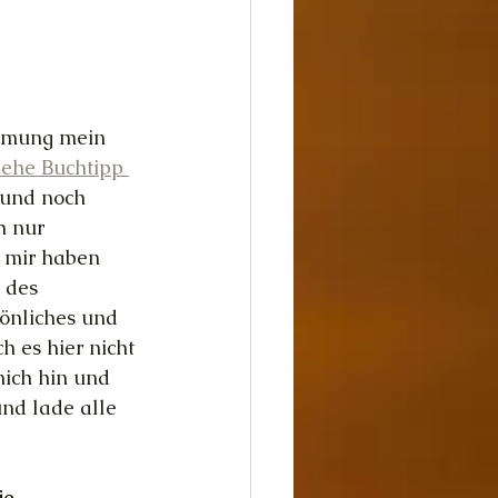
dheit
Glück
immung mein 
iehe Buchtipp 
 und noch 
h nur 
 mir haben 
 des 
önliches und 
h es hier nicht 
mich hin und 
nd lade alle 
ie 