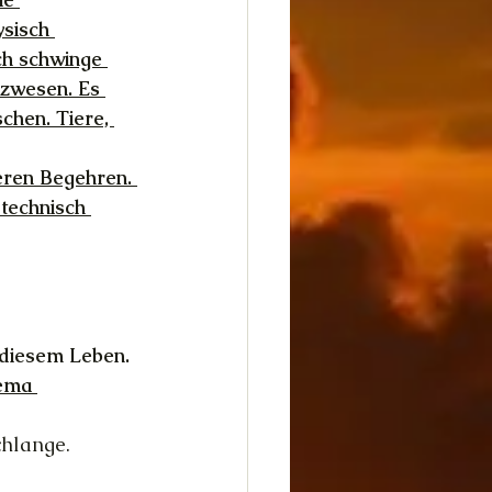
sisch 
ch schwinge 
zwesen. Es 
chen. Tiere, 
eren Begehren. 
technisch 
 
diesem Leben. 
hema 
chlange. 