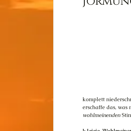
Jormung
Wissen
Cernunnos
Thot
Der Lichtschmi
Gast-Fragen von Live-C
komplett niederschr
erschaffe das, was 
wohlmeinenden 
Sti
J: Jajaja. Wohlmeine