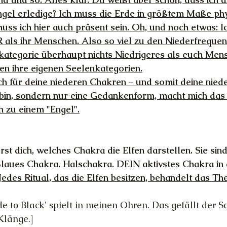
gel erledige? Ich muss die Erde in größtem Maße phy
muss ich hier auch präsent sein. Oh, und noch etwas: I
ls ihr Menschen. Also so viel zu den Niederfrequen
nkategorie überhaupt nichts Niedrigeres als euch Mens
en ihre eigenen Seelenkategorien.
ich für deine niederen Chakren – und somit deine nied
bin, sondern nur eine Gedankenform, macht mich das 
 zu einem "Engel".
rst dich, welches Chakra die Elfen darstellen. Sie sind
aues Chakra. Halschakra. DEIN aktivstes Chakra in 
Jedes Ritual, das die Elfen besitzen, behandelt das T
de to Black' spielt in meinen Ohren. Das gefällt der S
Klänge.]