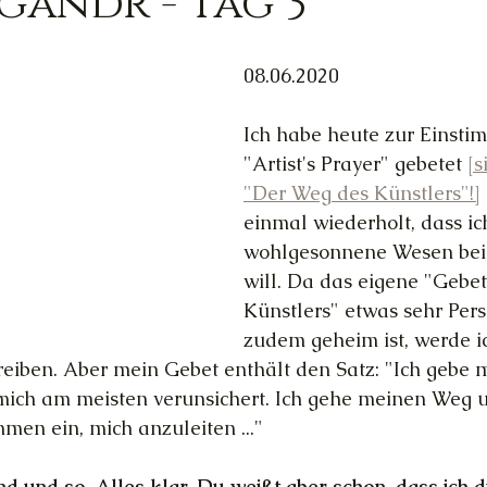
andr - Tag 3
Trauer
Magie
Außerirdische
Gesun
08.06.2020
Ich habe heute zur Einst
ed
Ortsgebundene Götter
"Artist's Prayer" gebetet 
[s
"Der Weg des Künstlers"!]
einmal wiederholt, dass ic
hannelings
Magie
Frau & Familie
wohlgesonnene Wesen bei
will. Da das eigene "Gebet
Künstlers" etwas sehr Pers
zudem geheim ist, werde ic
eiben. Aber mein Gebet enthält den Satz: "Ich gebe 
mich am meisten verunsichert. Ich gehe meinen Weg u
mmen ein, mich anzuleiten ..."
nd und so. Alles klar. Du weißt aber schon, dass ich d