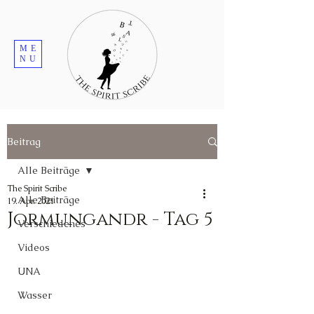
ME
NU
Beitrag
Alle Beiträge
The Spirit Scribe
Alle Beiträge
19. Apr. 2021
Jormungandr - Tag 5
Verschiedenes
Videos
UNA
Wasser