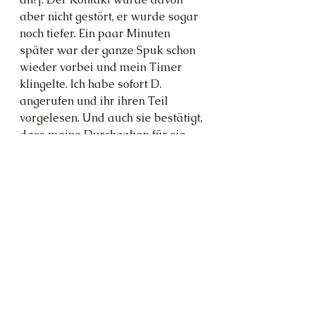
aber nicht gestört, er wurde sogar 
noch tiefer. Ein paar Minuten 
später war der ganze Spuk schon 
wieder vorbei und mein Timer 
klingelte. Ich habe sofort D. 
angerufen und ihr ihren Teil 
vorgelesen. Und auch sie bestätigt, 
dass meine Durchgaben für sie 
einen tiefen Sinn ergeben.
window of opportunity
explorers
Gleichgewicht
Alle ansehen
Aktuelle Beiträge