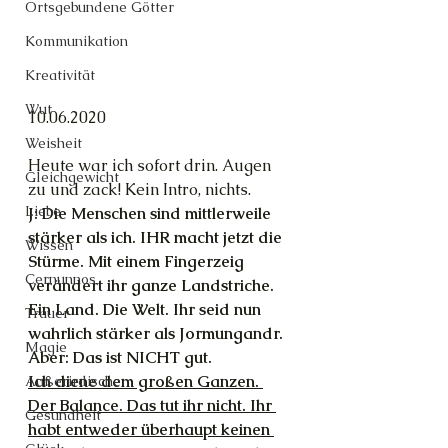
Ortsgebundene Götter
Kommunikation
Kreativität
Wut
10.06.2020
Weisheit
Heute war ich sofort drin. Augen 
Gleichgewicht
zu und zack! Kein Intro, nichts.
Liebe
J: Die Menschen sind mittlerweile 
stärker als ich. IHR macht jetzt die 
Wissen
Stürme. Mit einem Fingerzeig 
Cernunnos
verändert ihr ganze Landstriche. 
Ein Land. Die Welt. Ihr seid nun 
Trauer
wahrlich stärker als Jormungandr. 
Magie
Aber: Das ist NICHT gut.
Ich diene dem großen Ganzen. 
Außerirdische
Der Balance. Das tut ihr nicht. Ihr 
Gesundheit
habt entweder überhaupt keinen 