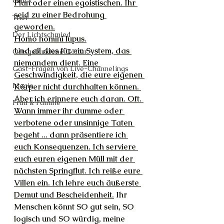
Glück
Plan oder einen egoistischen. Ihr 
seid zu einer Bedrohung 
Thot
geworden.
Der Lichtschmied
Homo homini lupus.
Und all dies für ein System, das 
Ortsgebundene Götter
niemandem dient. Eine 
Gast-Fragen von Live-Channelings
Geschwindigkeit, die eure eigenen 
Magie
Körper nicht durchhalten können. 
Aber ich erinnere euch daran. Oft. 
Frau & Familie
Wann immer ihr dumme oder 
verbotene oder unsinnige Taten 
begeht ... dann präsentiere ich 
euch Konsequenzen. Ich serviere 
euch euren eigenen Müll mit der 
nächsten Springflut. Ich reiße eure 
Villen ein. Ich lehre euch äußerste 
Demut und Bescheidenheit.
 Ihr 
Menschen könnt SO gut sein, SO 
logisch und SO würdig, meine 