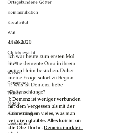
Ortsgebundene Götter
Kommunikation
Kreativität
Wut
11.06.2020
Weisheit
Gleichgewicht
Ich war heute zum ersten Mal 
Liebe
meine demente Oma in ihrem 
neuen Heim besuchen. Daher 
Wissen
meine Frage sofort zu Beginn.
Cernunnos
T: Was ist Demenz, liebe 
Weltenschlange?
Trauer
J: Demenz ist weniger verbunden 
Magie
mit dem Vergessen als mit der 
Erinnerung an vieles, was man 
Außerirdische
verloren glaubte. Alles kommt an 
Gesundheit
die Oberfläche. 
Demenz markiert 