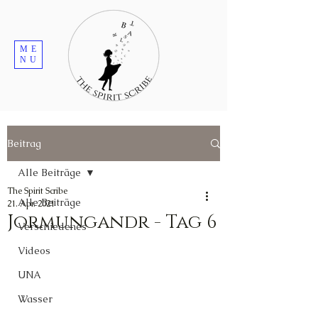
ME
NU
Beitrag
Alle Beiträge
The Spirit Scribe
Alle Beiträge
21. Apr. 2021
Jormungandr - Tag 6
Verschiedenes
Videos
UNA
Wasser