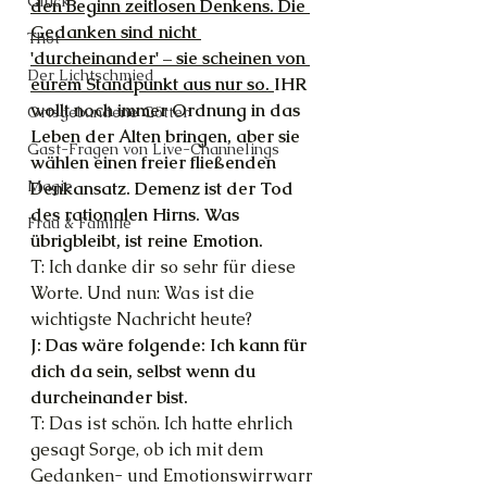
Glück
den Beginn zeitlosen Denkens. Die 
Gedanken sind nicht 
Thot
'durcheinander' – sie scheinen von 
Der Lichtschmied
eurem Standpunkt aus nur so. 
IHR 
wollt noch immer Ordnung in das 
Ortsgebundene Götter
Leben der Alten bringen, aber sie 
Gast-Fragen von Live-Channelings
wählen einen freier fließenden 
Magie
Denkansatz. Demenz ist der Tod 
des rationalen Hirns. Was 
Frau & Familie
übrigbleibt, ist reine Emotion.
T: Ich danke dir so sehr für diese 
Worte. Und nun: Was ist die 
wichtigste Nachricht heute?
J: Das wäre folgende: Ich kann für 
dich da sein, selbst wenn du 
durcheinander bist.
T: Das ist schön. Ich hatte ehrlich 
gesagt Sorge, ob ich mit dem 
Gedanken- und Emotionswirrwarr 