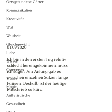
Ortsgebundene Götter
Kommunikation
Kreativität
Wut
Weisheit
Gleichgewicht
01.09.2020
Liebe
Ich bin in den ersten Tag relativ 
Wissen
schlecht hereingekommen, muss 
Cernunnos
ich sagen. Am Anfang gab es 
zwischen einzelnen Sätzen lange 
Trauer
Pausen. Deshalb ist der heutige 
Magie
Mitschrieb so kurz.
Außerirdische
Gesundheit