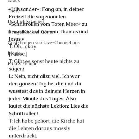
Glück
»Lillysander«: Fang an, in deiner 
Thot
Freizeit die sogenannten 
Der Lichtschmied
»Schriftrollen vom Toten Meer« zu 
lesen. Die Lehren von Thomas und 
Ortsgebundene Götter
Jesus.*
Gast-Fragen von Live-Channelings
T: Öh... okay.
Magie
[Pause.]
T: Gibt es sonst heute nichts zu 
Frau & Familie
sagen?
L: Nein, nicht allzu viel. Ich war 
den ganzen Tag bei dir, und du 
wusstest das in deinem Herzen in 
jeder Minute des Tages. Also 
lautet die nächste Lektion: Lies die 
Schriftrollen!
T: Ich habe gehört, die Kirche hat 
die Lehren daraus massiv 
unterdrückt.