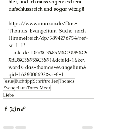
hier, und ich muss sagen: extrem 
aufschlussreich und sogar witzig!!
https://www.amazon.de/Das-
Thomas-Evangelium-Suche-nach-
Himmelreich/dp/3894276754/ref=
sr_1_1?
__mk_de_DE=%C3%85M%C3%85%C5
%BD%C3%95%C3%91&dchild=1&key
words=das+thomas+evangelium&
qid=1628008693&sr=8-1
Jesus
Buchtipp
Schriftrollen
Thomas
Evangelium
Totes Meer
Liebe