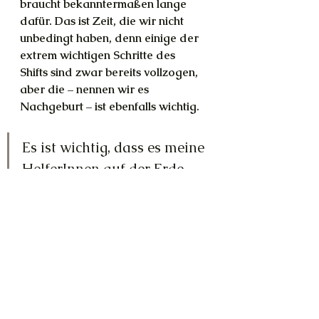
braucht bekanntermaßen lange 
dafür. Das ist Zeit, die wir nicht 
unbedingt haben, denn einige der 
extrem wichtigen Schritte des 
Shifts sind zwar bereits vollzogen, 
aber die – nennen wir es 
Nachgeburt – ist ebenfalls wichtig. 
Es ist wichtig, dass es meine 
HelferInnen auf der Erde 
gibt. Die Lichtarbeit wird 
euch grundsätzlich so 
dargestellt, dass man Dinge 
nur mit genug Licht 
bewerfen muss, um 
Probleme zu lösen. Und 
während das sicherlich 