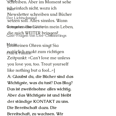
Glück
schreiben. Aber im Moment sehe 
ich einfach nicht, wozu ich 
Thot
Newsletter schreiben und Bücher 
Der Lichtschmied
setzen soll. Alles sinnlos. Wann 
kommen die Leute in mein Leben, 
Ortsgebundene Götter
die mich WEITER bringen?
Gast-Fragen von Live-Channelings
Magie
[In meinen Ohren singt Sia 
natürlich exakt zum richtigen 
Frau & Familie
Zeitpunkt: »Can’t love me unless 
you love you, too. Treat yourself 
like nothing but a fool...«]
A: Glaubst du, die Bücher sind das 
Wichtigste, was du tust? Das Blog? 
Das ist zweifelsohne alles wichtig. 
Aber das Wichtigste ist und bleibt 
der ständige KONTAKT zu uns. 
Die Bereitschaft dazu. Die 
Bereitschaft, zu wachsen. Wir 