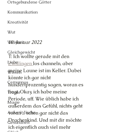
Ortsgebundene Götter
Kommunikation
Kreativität
Wut
10. Januar 2022
Weisheit
Gleichgewicht
T: Ich wollte gerade mit den 
Liebe
Zwillingen 
los channeln, aber 
meine Laune ist im Keller. Dabei 
Wissen
könnte ich gar nicht 
Cernunnos
hundertprozentig sagen, woran es 
liegt. Okay, ich habe meine 
Trauer
Periode, uff. Wie üblich habe ich 
Magie
außerdem das Gefühl, nichts geht 
Außerirdische
voran ... schon gar nicht das 
Drachenkind. Und mit dir möchte 
Gesundheit
ich eigentlich auch viel mehr 