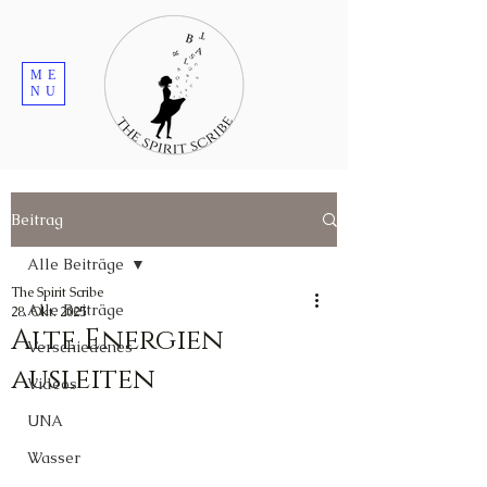
ME
NU
Beitrag
Alle Beiträge
The Spirit Scribe
Alle Beiträge
28. Okt. 2025
Alte Energien
Verschiedenes
ausleiten
Videos
UNA
Wasser