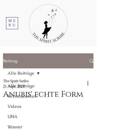
ME
NU
Beitrag
Alle Beiträge
The Spirit Scribe
Alle Beiträge
21. Sept. 2023
Anubis' echte Form
Verschiedenes
Videos
UNA
Wasser