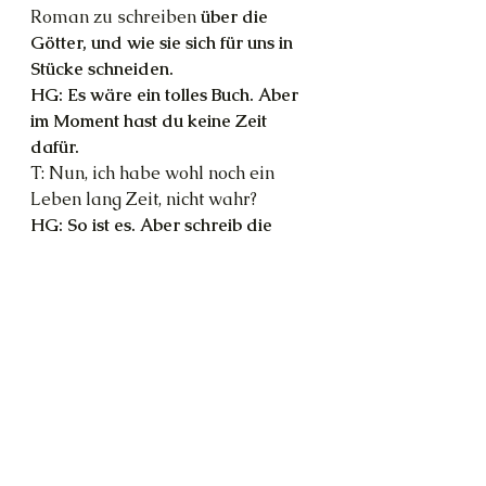
Roman zu schreiben 
über die 
Götter, und wie sie sich für uns in 
Stücke schneiden.
HG: Es wäre ein tolles Buch. Aber 
im Moment hast du keine Zeit 
dafür.
T: Nun, ich habe wohl noch ein 
Leben lang Zeit, nicht wahr?
HG: So ist es. Aber schreib die 
Idee mit in dein Büchlein. Du 
denkst schon ewig darüber nach.
T: Da hast du recht, das sollte ich 
tun. Mein Bester, mehr morgen? Es 
tut mir leid, dass ich gestern nicht 
da war.
HG: Mir nicht. Du hattest einen 
wunderbaren Abend mit deiner 
besten Freundin.