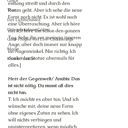
Glück
entlang streift und durch den 
Raum geht. Aber ich sehe die neue 
Thot
Form noch nicht. Es ist wohl noch 
Der Lichtschmied
eine Überraschung. Aber ich höre 
Ortsgebundene Götter
ihn. Ich höre ihn schon den ganzen 
Tag. Sehe ihn vor meinem inneren 
Gast-Fragen von Live-Channelings
Auge, aber doch immer nur knapp 
Magie
im Augenwinkel. Nie richtig. Ich 
danke der Statue abermals für 
Frau & Familie
alles.]
Herr der Gegenwelt/ Anubis: Das 
ist nicht nötig. Du musst all dies 
nicht tun.
T: Ich 
möchte 
es aber tun. Und ich 
wünsche mir, deine neue Form 
ohne eigenes Zutun zu sehen. Ich 
will nichts verbiegen und 
uminterpretieren, wenn möglich.