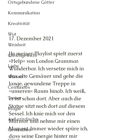
Ortsgebundene Götter
Kommunikation
Kreativität
Wut
17. Dezember 2021
Weisheit
[In meiner Playlist spielt zuerst 
Gleichgewicht
»Help« von London Grammar. 
Liebe
Wunderbar. Ich versetze mich in 
das alte Gemäuer und gehe die 
Wissen
lange, gewundene Treppe in 
Cernunnos
»unseren« Raum hinab. Ich weiß, 
Trauer
er ist schon dort. Aber auch die 
Statue sitzt noch dort auf diesem 
Magie
Sessel. Ich knie mich vor den 
Außerirdische
Marmor und nehme mir einen 
Moment. Immer wieder spüre ich, 
Gesundheit
dass seine Energie hinter mir 