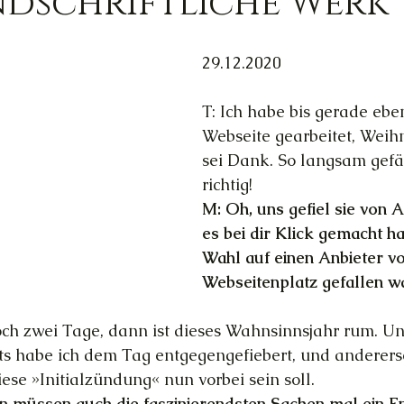
ndschriftliche Werk
Trauer
Magie
Außerirdische
Gesun
29.12.2020
T: Ich habe bis gerade eben
ed
Ortsgebundene Götter
Webseite gearbeitet, Weih
sei Dank. So langsam gefäl
richtig!
hannelings
Magie
Frau & Familie
M: Oh, uns gefiel sie von A
es bei dir Klick gemacht ha
Wahl auf einen Anbieter vo
Webseitenplatz gefallen wa
och zwei Tage, dann ist dieses Wahnsinnsjahr rum. Un
ts habe ich dem Tag entgegengefiebert, und andererse
iese »Initialzündung« nun vorbei sein soll.
n müssen auch die faszinierendsten Sachen mal ein En