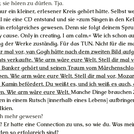
, sie hören zu dürfen. Tja.
ur ein kleiner, erlesener Kreis gehört hätte. Selbst w
il nie eine CD entstand und sie »zum Singen in den Kel
in erfolgreiches gewesen. Denn sie folgt deinem Spruc
y cause. Only in creating, I am calm.« Wie ich schon au
ng der Werke zuständig. Für das TUN. Nicht für die m
dir mal vor, van Gogh hätte nach dem zweiten Bild aufg
hts verkaufte. Wie arm wäre eure Welt. Stell dir mal v
ie Banker gehört und seinen Traum vom Märchenschlo
. Wie arm wäre eure Welt. Stell dir mal vor, Mozart
 Kamin befördert. Du weißt es, und ich weiß es auch, 
n. Wie arm wäre eure Welt. 
Manche Dinge brauchen 
hen in einem Rutsch [innerhalb eines Lebens] aufbringe
lkien.
ch mehr gewesen?
 Er hatte eine Connection zu uns, so wie du. Was mei
en so erfolgreich sind?