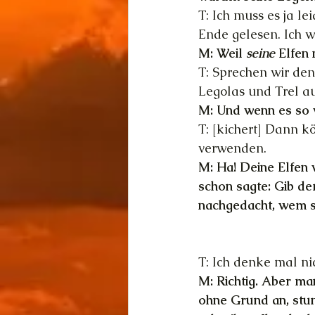
T: Ich muss es ja l
Ende gelesen. Ich w
M: Weil 
seine 
Elfen 
T: Sprechen wir den
Legolas und Trel a
M: Und wenn es so 
T: [kichert] Dann k
verwenden. 
M: Ha! Deine Elfen 
schon sagte: Gib der
nachgedacht, wem se
T: Ich denke mal ni
M: Richtig. Aber man
ohne Grund an, stun