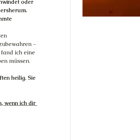
chwindet oder 
ndersherum. 
ammte 
nen 
fzubewahren – 
fand ich eine 
ben müssen. 
ten heilig. Sie 
, wenn ich dir 