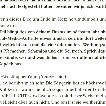
hrfach festgestellt hatten, beenden wir ja nicht wirkl
, wenn dieses Blog am Ende im Netz herumdümpelt un
aste aus ...
eil hängt das von deinem Einsatz im nächsten Jahr ab.
ial-Media-Auftritte etwas umstricken, um dort weiter
d vielleicht auch mal die eine oder andere Werbung sc
st PR machen. Schamlos und oft. Sei frech. Sprich das
erkünde, wer und was du bist – und vor allem natürli
Gepäck hast.
Wasting my Young Years« spielt.]
 Lied berührt mich sehr. Die Sängerin hat es höchstwah
ritikern – wahrscheinlich sogar innerhalb der Famili
a, VIELLEICHT verschwende ich mit dieser Sache meine 
ielleicht aber auch nicht. Und jetzt ist sie weltberühm