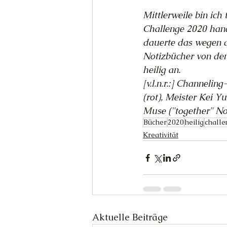
Mittlerweile bin ich
Challenge 2020 hand
dauerte das wegen d
Notizbücher von den 
heilig an.
[v.l.n.r.:] Channeli
(rot), Meister Kei Y
Muse ("together" N
Bücher
2020
heilig
challe
Kreativität
Aktuelle Beiträge