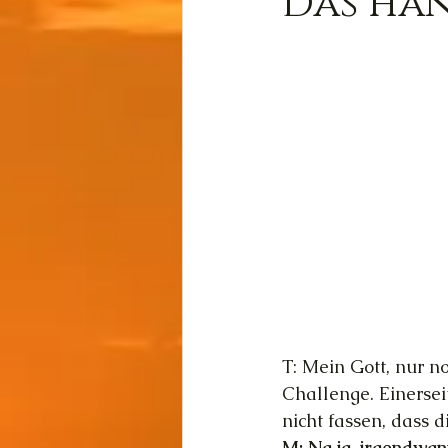
Das ha
Wissen
Cernunnos
Thot
Der Lichtschmi
Gast-Fragen von Live-C
T: Mein Gott, nur n
Challenge. Einersei
nicht fassen, dass d
M: Na ja, irgendwan