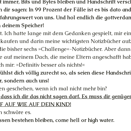
bt immer, Bits und Bytes bleiben und Handschrift vers
h dir sagen: In 99 Prozent der Fälle ist es bis dato a
Erfahrungswert von uns. Und hol endlich die gottverd
n deinem Speicher!
a gut. Ich hatte lange mit dem Gedanken gespielt, mir ei
u kaufen und darin meine wichtigsten Notizbücher au
die bisher sechs »Challenge«-Notizbücher. Aber dann 
te auf meinem Dach, die meine Eltern angeschafft ha
h mir: »Definitiv besser als nichts!«
ühlst dich völlig zurecht so, als seien diese Handschrif
ir, sondern auch uns!
en geschehen, wenn ich mal nicht mehr bin?
dass ich dir das nicht sagen darf. Es muss dir genügen
F AUF WIE AUF DEIN KIND!
h schwöre es.
ssen bestehen bleiben, come hell or high water.