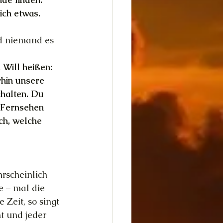
ich etwas. 
d niemand es 
 Will heißen: 
hin unsere 
halten. Du 
 Fernsehen 
ch, welche 
rscheinlich 
e – mal die 
Zeit, so singt 
t und jeder 