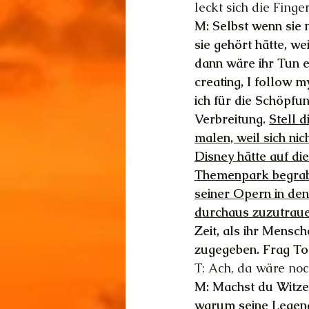
leckt sich die Finger
M: Selbst wenn sie n
sie gehört hätte, we
dann wäre ihr Tun e
creating, I follow m
ich für die Schöpfu
Verbreitung. 
Stell 
malen, weil sich nic
Disney hätte auf d
Themenpark begraben
seiner Opern in den
durchaus zuzutraue
Zeit, als ihr Mensc
zugegeben. Frag To
T: Ach, da wäre no
M: Machst du Witze?
warum seine Legend