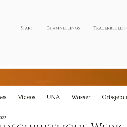
Start
Channellings
Trauerbeglei
nes
Videos
UNA
Wasser
Ortsgebu
2022
tivität
Wut
Weisheit
Gleichgewicht