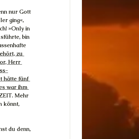
enn nur Gott 
ler ging«, 
h! »Only in 
sführte, bin 
assenhafte 
ehört, zu 
or, Herr 
ss-
 hätte fünf 
es war ihm 
ZEIT. Mehr 
n könnt, 
nst du denn, 