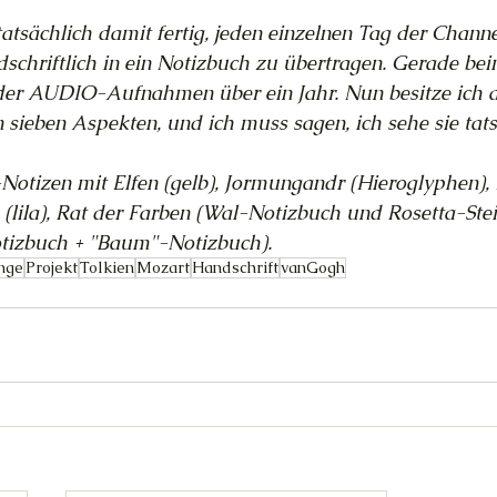
 tatsächlich damit fertig, jeden einzelnen Tag der Chann
schriftlich in ein Notizbuch zu übertragen. Gerade b
er AUDIO-Aufnahmen über ein Jahr. Nun besitze ich ac
sieben Aspekten, und ich muss sagen, ich sehe sie tats
ng-Notizen mit Elfen (gelb), Jormungandr (Hieroglyphen), 
u (lila), Rat der Farben (Wal-Notizbuch und Rosetta-Ste
otizbuch + "Baum"-Notizbuch).
nge
Projekt
Tolkien
Mozart
Handschrift
vanGogh