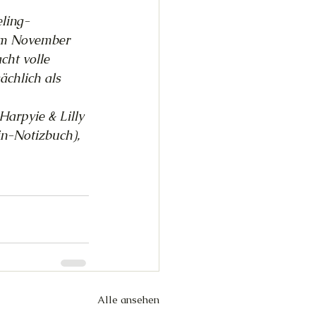
eling-
eim November 
ht volle 
ächlich als 
Harpyie & Lilly 
in-Notizbuch), 
Alle ansehen