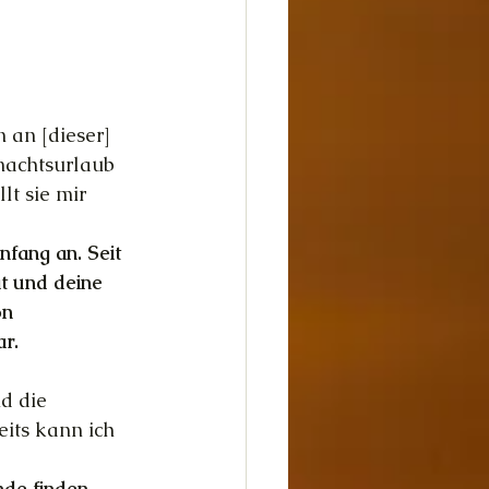
dheit
Glück
 an [dieser] 
nachtsurlaub 
lt sie mir 
nfang an. Seit 
t und deine 
n 
r.
d die 
its kann ich 
de finden. 