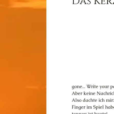
Das Ker
Wissen
Cernunnos
Thot
Der Lichtschmi
Gast-Fragen von Live-C
gone... Write your pa
Aber keine Nachrich
Also dachte ich mir
Finger im Spiel hab
toppen ist heute!