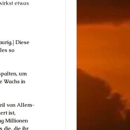
wirkst etwas 
aurig.] Diese 
les so 
spalten, um 
e Wachs in 
Teil von Allem-
rt ist, 
ag Millionen 
die, die ihr 