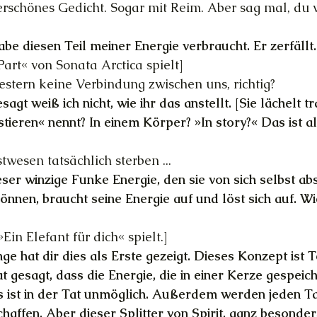
erschönes Gedicht. Sogar mit Reim. Aber sag mal, du 
habe diesen Teil meiner Energie verbraucht. Er zerfällt.
Part« von Sonata Arctica spielt]
estern keine Verbindung zwischen uns, richtig?
agt weiß ich nicht, wie ihr das anstellt. [Sie lächelt tr
tieren« nennt? In einem Körper? »In story?« Das ist al
twesen tatsächlich sterben ...
eser winzige Funke Energie, den sie von sich selbst ab
önnen, braucht seine Energie auf und löst sich auf. Wi
Ein Elefant für dich« spielt.]
ge hat dir dies als Erste gezeigt. Dieses Konzept ist 
 gesagt, dass die Energie, die in einer Kerze gespeiche
Das ist in der Tat unmöglich. Außerdem werden jeden T
affen. Aber dieser Splitter von Spirit, ganz besonders 