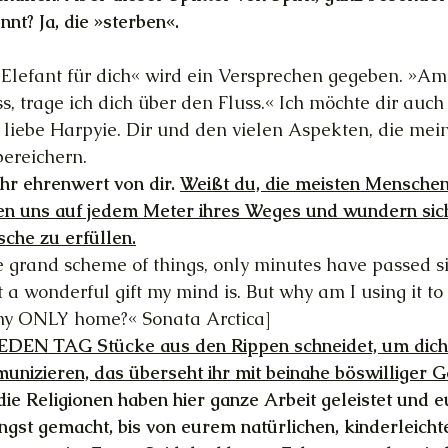
nt? Ja, die »sterben«.
 Elefant für dich« wird ein Versprechen gegeben. »Am
, trage ich dich über den Fluss.« Ich möchte dir auch 
liebe Harpyie. Dir und den vielen Aspekten, die mei
ereichern.
hr ehrenwert von dir. 
Weißt du, die meisten Menschen
nen uns auf jedem Meter ihres Weges und wundern sich
sche zu erfüllen.
e grand scheme of things, only minutes have passed si
t a wonderful gift my mind is. But why am I using it to 
 my ONLY home?« Sonata Arctica]
 JEDEN TAG Stücke aus den Rippen schneidet, um dich
unizieren, das überseht ihr mit beinahe böswilliger G
 die Religionen haben hier ganze Arbeit geleistet und e
gst gemacht, bis von eurem natürlichen, kinderleich