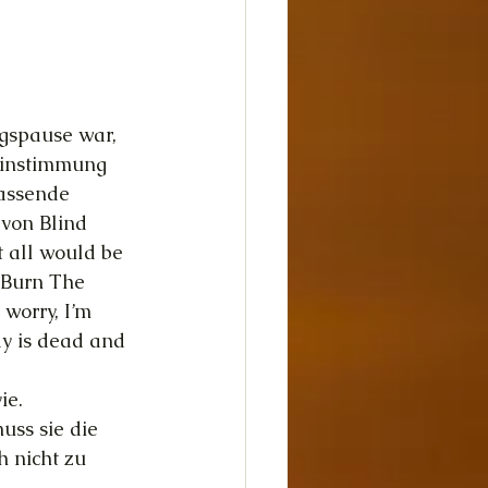
dheit
Glück
spause war, 
Einstimmung 
assende 
von Blind 
 all would be 
 »Burn The 
 worry, I’m 
ay is dead and 
ie.
uss sie die 
 nicht zu 