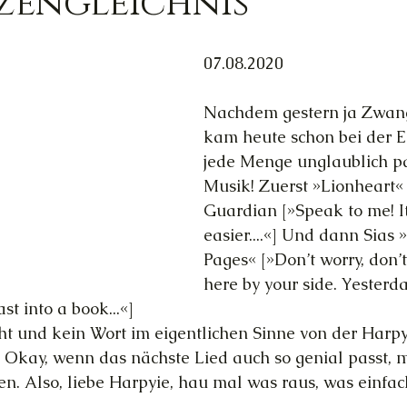
zengleichnis
Trauer
Magie
Außerirdische
Gesun
07.08.2020
Nachdem gestern ja Zwang
ed
Ortsgebundene Götter
kam heute schon bei der 
jede Menge unglaublich p
Musik! Zuerst »Lionheart« 
hannelings
Magie
Frau & Familie
Guardian [»Speak to me! It
easier....«] Und dann Sias
Pages« [»Don’t worry, don’t
here by your side. Yesterd
st into a book...«]
t und kein Wort im eigentlichen Sinne von der Harpy
: Okay, wenn das nächste Lied auch so genial passt, m
en. Also, liebe Harpyie, hau mal was raus, was einfach