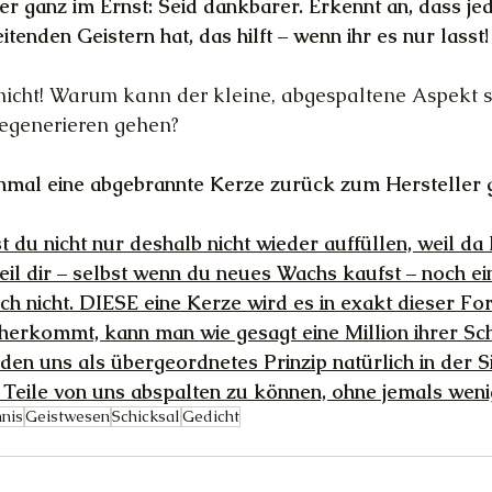
ber ganz im Ernst: Seid dankbarer. Erkennt an, dass je
enden Geistern hat, das hilft – wenn ihr es nur lasst!
 nicht! Warum kann der kleine, abgespaltene Aspekt si
regenerieren gehen?
inmal eine abgebrannte Kerze zurück zum Hersteller 
 du nicht nur deshalb nicht wieder auffüllen, weil da 
eil dir – selbst wenn du neues Wachs kaufst – noch ein
ach nicht. DIESE eine Kerze wird es in exakt dieser Fo
herkommt, kann man wie gesagt eine Million ihrer Sc
den uns als übergeordnetes Prinzip natürlich in der Sit
r Teile von uns abspalten zu können, ohne jemals wen
nis
Geistwesen
Schicksal
Gedicht