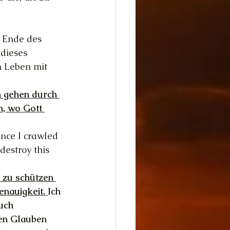
 Ende des 
dieses 
n Leben mit 
 gehen durch 
, wo Gott 
nce I crawled 
destroy this 
 zu schützen 
enauigkeit. 
Ich 
uch 
ten Glauben 