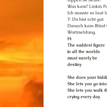
Was kam? Linkin P
Ich musste so laut 
T: Du bist echt gut.
Danach kam Blind Gu
Wortmeldung.
H: 
The saddest figure
in all the worlds
must surely be
destiny
She does your bidd
She lets you go int
She lets you walk th
crying every day.