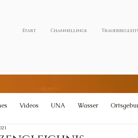
Start
Channellings
Trauerbeglei
nes
Videos
UNA
Wasser
Ortsgebu
2021
tivität
Wut
Weisheit
Gleichgewicht