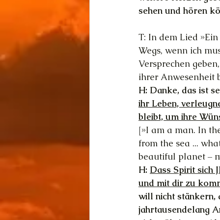
sehen und hören kön
T: In dem Lied »Ein
Wegs, wenn ich muss
Versprechen geben, 
ihrer Anwesenheit b
H: Danke, das ist se
ihr Leben, verleug
bleibt, um ihre Wün
[»I am a man. In th
from the sea ... wha
beautiful planet –
H: 
Dass Spirit sich
und mit dir zu komm
will nicht stänkern,
jahrtausendelang An