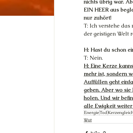
nichts übrig war. A
EIN HEER aus begleit
nur zuhört!
T: Ich verstehe das
der geistigen Welt 
H: Hast du schon e
T: Nein.
H: Eine Kerze kannst
mehr ist, sondern w
Auffüllen geht einf
geben. Aber wo sie 
holen. Und wir befin
alle Ewigkeit weite
Energie
Tod
Kerzengleich
Wut