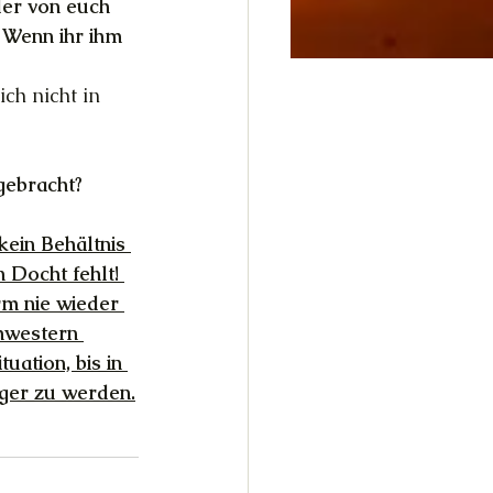
der von euch 
 Wenn ihr ihm 
ch nicht in 
gebracht?
kein Behältnis 
 Docht fehlt! 
rm nie wieder 
hwestern 
uation, bis in 
iger zu werden.