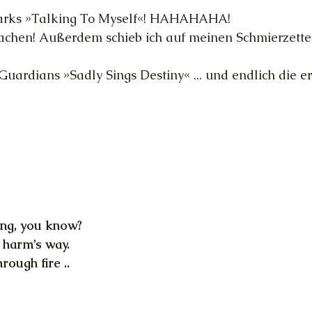
arks »Talking To Myself«! HAHAHAHA!
lachen! Außerdem schieb ich auf meinen Schmierzette
ardians »Sadly Sings Destiny« ... und endlich die er
ing, you know?
o harm’s way.
rough fire ..