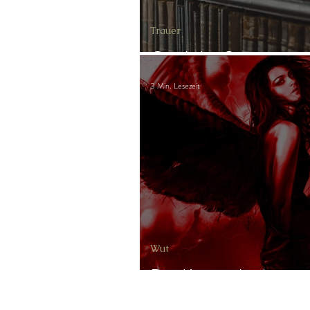
Trauer
Göttliche Gesetze
3 Min. Lesezeit
Wut
Das Kerzengleichnis