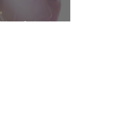
it
farbigen Seelensplitter