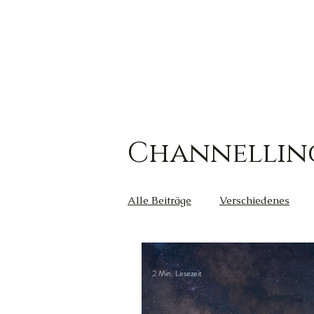
Channellin
Alle Beiträge
Verschiedenes
Kreativität
Wut
Weish
2 Min. Lesezeit
Außerirdische
Gesundheit