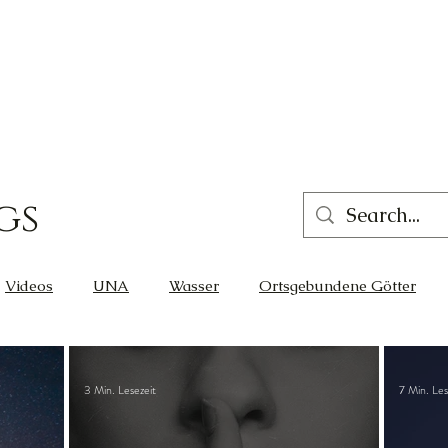
gs
Videos
UNA
Wasser
Ortsgebundene Götter
eit
Gleichgewicht
Liebe
Wissen
Cernunnos
3 Min. Lesezeit
7 Min. Les
Glück
Thot
Der Lichtschmied
Ortsgebunden