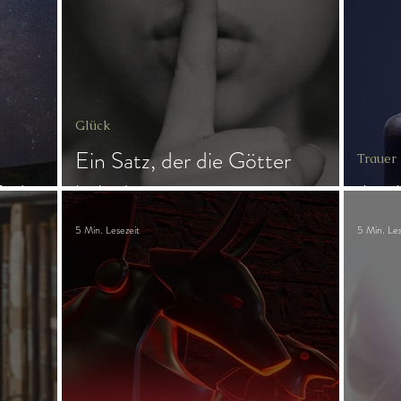
ngs
Magie
Frau & Familie
Glück
Ein Satz, der die Götter
Trauer
Tod
beleidigt
Anub
5 Min. Lesezeit
5 Min. Les