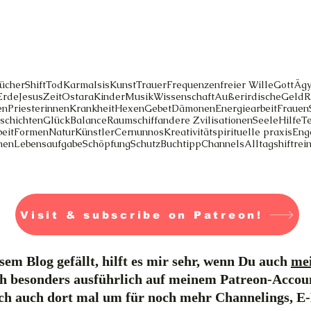
ücher
Shift
Tod
Karma
Isis
Kunst
Trauer
Frequenzen
freier Wille
Gott
Ägy
Erde
Jesus
Zeit
Ostara
Kinder
Musik
Wissenschaft
Außerirdische
Geld
R
en
Priesterinnen
Krankheit
Hexen
Gebet
Dämonen
Energiearbeit
Frauen
schichten
Glück
Balance
Raumschiff
andere Zvilisationen
Seele
Hilfe
T
eit
Formen
Natur
Künstler
Cernunnos
Kreativität
spirituelle praxis
Eng
men
Lebensaufgabe
Schöpfung
Schutz
Buchtipp
Channels
Alltag
shift
rei
Visit & subscribe on Patreon!
em Blog gefällt, hilft es mir sehr, wenn Du auch
mei
h besonders ausführlich auf meinem Patreon-Accou
ich auch dort mal um für noch mehr Channelings, E