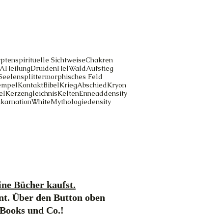
pten
spirituelle Sichtweise
Chakren
A
Heilung
Druiden
Hel
Wald
Aufstieg
Seelensplitter
morphisches Feld
empel
Kontakt
Bibel
Krieg
Abschied
Kryon
el
Kerzengleichnis
Kelten
Ennead
density
nkarnation
White
Mythologie
density
ne Bücher kaufst.
nt. Über den Button oben
-Books und Co.!