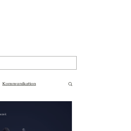
Kommunikation
Trauer
Magie
ezeit
e Götter