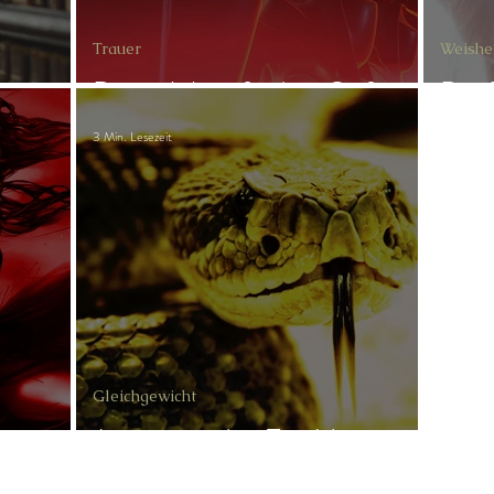
Trauer
Weishe
Diese Arbeit fordert Opfer
Die 
3 Min. Lesezeit
Gleichgewicht
Jormungandr - Tag 14