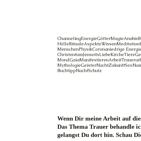
Channeling
Energie
Götter
Magie
Anubis
B
Hölle
Rituale
Aspekte
Wissen
Meditation
Menschen
Physik
Corona
niedrige Energi
Christentum
Jenseits
Liebe
Kirche
Tiere
Ge
Mond
Gaia
Manifestieren
Arbeit
Trauerarb
Mythologie
Geister
Nacht
Zukunft
Sex
Na
Buchtipp
Nacht
Schutz
Wenn Dir meine Arbeit auf dies
Das Thema Trauer behandle ic
gelangst Du dort hin. Schau D