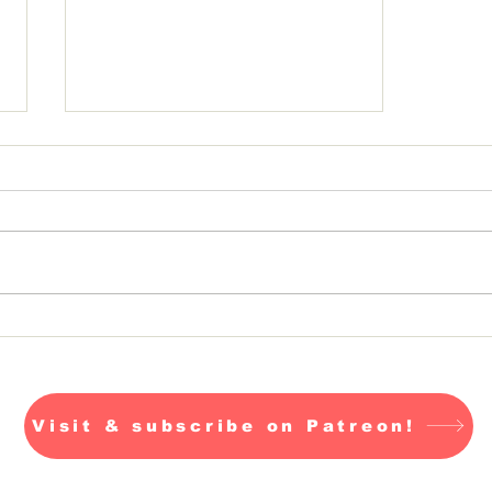
Unsere und eure
Agenda
Visit & subscribe on Patreon!