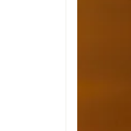
dheit
Glück