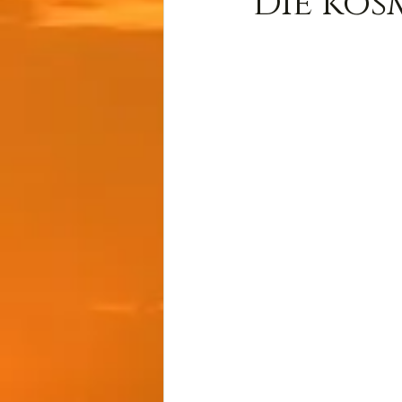
Die kos
Wissen
Cernunnos
Thot
Der Lichtschmi
Gast-Fragen von Live-C