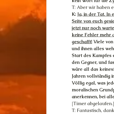
kein Wort für die Z
T: Aber wir haben es
K: 
Ja, in der Tat. I
Seite von euch gesi
jetzt nur noch wart
keine Fehler mehr 
geschafft!
 Viele von
und ihnen alles weh
Start des Kampfes 
den Gegner, und fas
wäre all das keines
Jahren vollständig i
Völlig egal, was je
moralischen Grundp
anerkennen, bei al
[Timer abgelaufen.
T: Fantastisch, dank