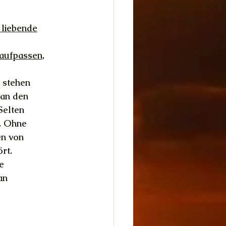
 liebende
 aufpassen,
g stehen
 an den
Selten
r. Ohne
en von
rt.
e
an