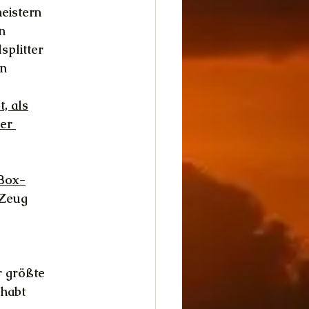
eistern
n
splitter
en
, als
er 
 Box-
 Zeug
r größte
 habt