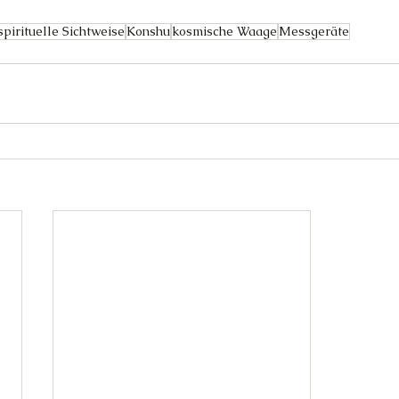
spirituelle Sichtweise
Konshu
kosmische Waage
Messgeräte