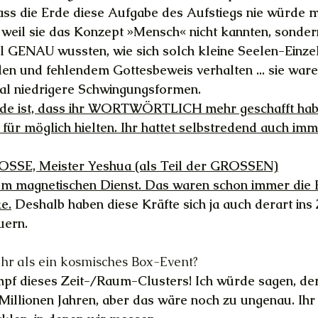
ass die Erde diese Aufgabe des Aufstiegs nie würde m
 weil sie das Konzept »Mensch« nicht kannten, sonder
il GENAU wussten, wie sich solch kleine Seelen-Einzel
len und fehlendem Gottesbeweis verhalten ... sie war
mal niedrigere Schwingungsformen.
de ist, dass ihr WORTWÖRTLICH mehr geschafft habt
 für möglich hielten. Ihr hattet selbstredend auch imm
OSSE, Meister Yeshua (als Teil der GROSSEN)
em magnetischen Dienst. Das waren schon immer die
e.
 Deshalb haben diese Kräfte sich ja auch derart ins
uern.
ehr als ein kosmisches Box-Event?
mpf dieses Zeit-/Raum-Clusters! Ich würde sagen, de
Millionen Jahren, aber das wäre noch zu ungenau. Ihr