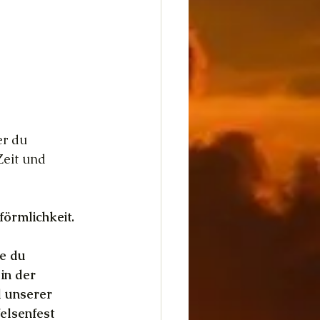
er du
Zeit und
förmlichkeit.
ie du
 in der
l unserer
elsenfest