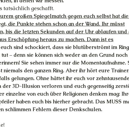
yklen, in denen wir messen.
 tatsächlich geschafft.
n eurem großen Spiegelmatch gegen euch selbst hat die
egt, die Punkte stehen schon an der Wand. Ihr müsst
en, bis die letzten Sekunden auf der Uhr ablaufen und
aus Erschöpfung heraus zu machen. Dann ist es
 euch sind schockiert, dass sie blutüberströmt im Rin
 tut – denn sie können sich weder an den Grund noch
erinnern! Sie sehen immer nur die Momentaufnahme. 
t niemals den ganzen Ring. Aber ihr hört eure Traine
falls gelungen. Ohne hättet ihr euch vor zehntausend
n der 3D-Illusion verloren und euch gegenseitig zerstö
der einzelne von euch über Religionen denken mag: Ihr
feiler haben euch bis hierher gebracht. Das MUSS m
len schlimmen Fehlern dieser Denkschulen.
]
e!