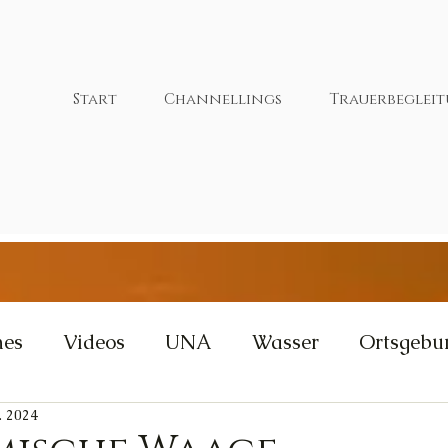
Start
Channellings
Trauerbeglei
nes
Videos
UNA
Wasser
Ortsgebu
. 2024
tivität
Wut
Weisheit
Gleichgewicht