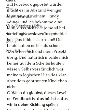
Glück
auf Facebook gepostet wurde, 
Thot
macht es im Abstand weniger 
Minuten auf meinem Handy 
Der Lichtschmied
*ding* und ich bekomme eine 
Ortsgebundene Götter
Mail, dass sich noch jemand bei 
meinem Newsletter angemeldet 
Gast-Fragen von Live-Channelings
hat. Das fühlt sich irre an!! Die 
Magie
Leute haben nichts als schöne 
Frau & Familie
Worte für mich und mein Projekt 
übrig. Und natürlich möchte mich 
keiner auf dem Scheiterhaufen 
wissen. Selbstverständlich war 
meinem logischen Hirn das klar, 
aber dem gebrannten Kind eben 
nicht ...
C: Wenn du glaubst, dieses Level 
an Feedback ist das höchste, das 
wir in deine Richtung spülen 