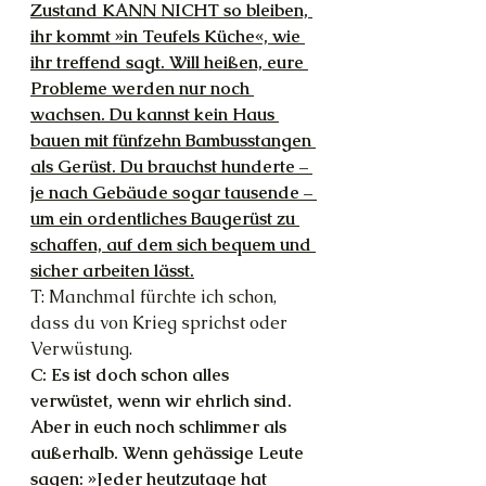
Zustand KANN NICHT so bleiben, 
ihr kommt »in Teufels Küche«, wie 
ihr treffend sagt. Will heißen, eure 
Probleme werden nur noch 
wachsen. Du kannst kein Haus 
bauen mit fünfzehn Bambusstangen 
als Gerüst. Du brauchst hunderte – 
je nach Gebäude sogar tausende – 
um ein ordentliches Baugerüst zu 
schaffen, auf dem sich bequem und 
sicher arbeiten lässt.
T: Manchmal fürchte ich schon, 
dass du von Krieg sprichst oder 
Verwüstung.
C: Es ist doch schon alles 
verwüstet, wenn wir ehrlich sind. 
Aber in euch noch schlimmer als 
außerhalb. Wenn gehässige Leute 
sagen: »Jeder heutzutage hat 