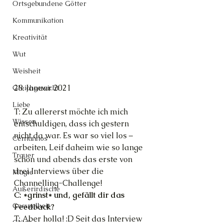
Ortsgebundene Götter
Kommunikation
Kreativität
Wut
Weisheit
28. Januar 2021
Gleichgewicht
Liebe
T: Zu allererst möchte ich mich 
Wissen
entschuldigen, dass ich gestern 
nicht da war. Es war so viel los – 
Cernunnos
arbeiten, Leif daheim wie so lange 
Trauer
schon und abends das erste von 
drei Interviews über die 
Magie
Channelling-Challenge!
Außerirdische
C: *grinst* und, gefällt dir das 
Gesundheit
Feedback?
T: Aber holla! :D Seit das Interview 