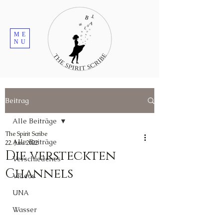
ME
NU
Beitrag
Alle Beiträge
The Spirit Scribe
Alle Beiträge
22. Juni 2022
Die versteckten
Verschiedenes
Channels
Videos
UNA
Wasser