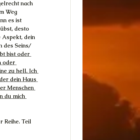
gelrecht nach 
em Weg 
nn es ist 
übst, desto 
 Aspekt, dein 
 des Seins/ 
t bist oder 
n oder 
e zu hell. Ich 
der dein Haus 
 der Menschen 
n du mich 
r Reihe. Teil 