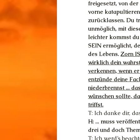
freigesetzt, von de
vorne katapultiere
zurücklassen. Du tri
unmöglich, mit diese
leichter kommst du 
SEIN ermöglicht, 
des Lebens. 
Zorn IS
wirklich dein wahrs
verkennen, wenn er m
entzünde deine Fac
niederbrennst ... da
wünschen sollte, da
triffst.
T: Ich danke dir, da
H: ... muss veröffent
drei und doch Thema
T: Ich werd’s beach