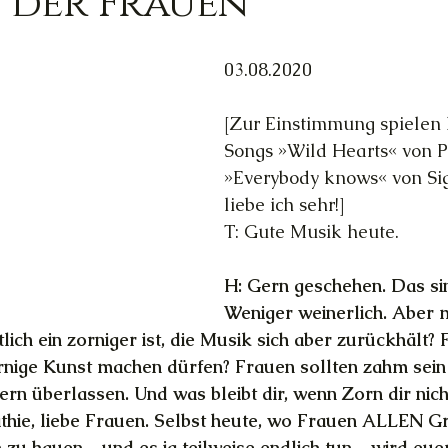
 der Frauen
Trauer
Magie
Außerirdische
Gesun
03.08.2020
[Zur Einstimmung spielen 
ed
Ortsgebundene Götter
Songs »Wild Hearts« von P
»Everybody knows« von Sig
liebe ich sehr!]
hannelings
Magie
Frau & Familie
T: Gute Musik heute.
H: Gern geschehen. Das sin
Weniger weinerlich. Aber 
lich ein zorniger ist, die Musik sich aber zurückhält?
rnige Kunst machen dürfen? Frauen sollten zahm sein
ern überlassen. Und was bleibt dir, wenn Zorn dir nic
hie, liebe Frauen. Selbst heute, wo Frauen ALLEN Gr
h zu hauen – und es ja teilweise endlich tun – wird eue