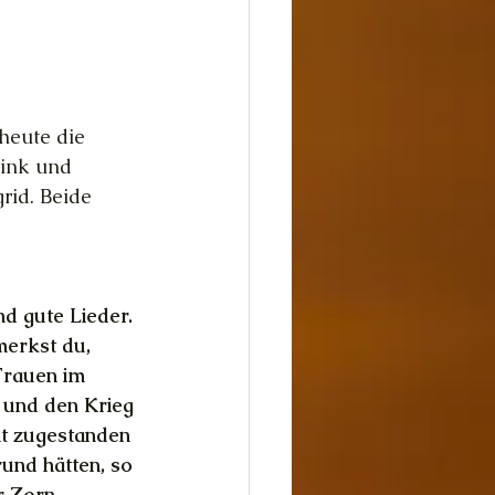
dheit
Glück
heute die 
ink und 
rid. Beide 
d gute Lieder. 
merkst du, 
 Frauen im 
 und den Krieg 
ht zugestanden 
und hätten, so 
r Zorn 