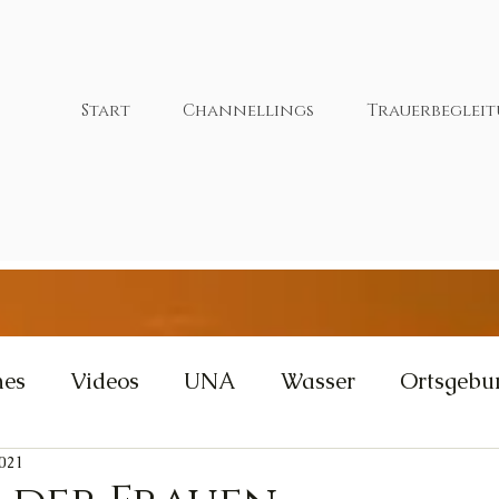
Start
Channellings
Trauerbeglei
nes
Videos
UNA
Wasser
Ortsgebu
2021
tivität
Wut
Weisheit
Gleichgewicht