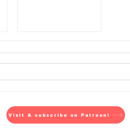
Warum gibt es so viel
Zorn auf der Welt?
Visit & subscribe on Patreon!