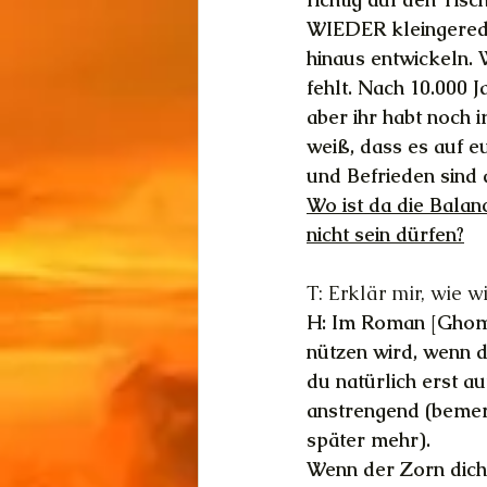
WIEDER kleingeredet
hinaus entwickeln. 
fehlt. Nach 10.000 
aber ihr habt noch i
weiß, dass es auf e
und Befrieden sind 
Wo ist da die Balan
nicht sein dürfen?
T: Erklär mir, wie 
H: Im Roman [Ghomon
nützen wird, wenn d
du natürlich erst a
anstrengend (bemer
später mehr).
Wenn der Zorn dich 