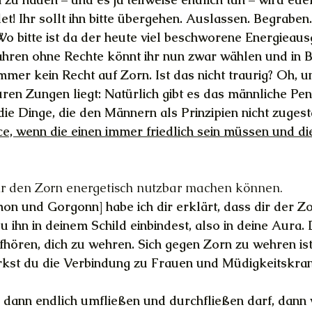
! Ihr sollt ihn bitte übergehen. Auslassen. Begraben
Wo bitte ist da der heute viel beschworene Energieausg
Jahren ohne Rechte könnt ihr nun zwar wählen und in B
mmer kein Recht auf Zorn. Ist das nicht traurig? Oh, un
uren Zungen liegt: Natürlich gibt es das männliche Pe
die Dinge, die den Männern als Prinzipien nicht zuges
ce, wenn die einen immer friedlich sein müssen und di
wir den Zorn energetisch nutzbar machen können.
 und Gorgonn] habe ich dir erklärt, dass dir der Zo
u ihn in deinem Schild einbindest, also in deine Aura.
ufhören, dich zu wehren. Sich gegen Zorn zu wehren is
kst du die Verbindung zu Frauen und Müdigkeitskran
dann endlich umfließen und durchfließen darf, dann w