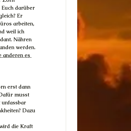
. Euch darüber 
leich? Er 
üros arbeiten, 
d weil ich 
ndant. Nähren 
tanden werden. 
e anderen es 
rn erst dann 
 Dafür musst 
t unfassbar 
kheiten? Dazu 
ird die Kraft 