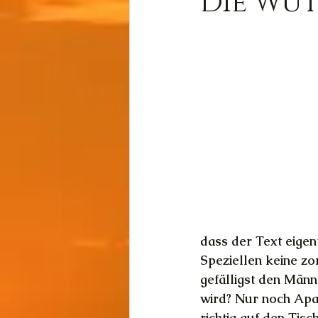
Die Wut
Wissen
Cernunnos
Thot
Der Lichtschmi
Gast-Fragen von Live-C
dass der Text eigent
Speziellen keine zo
gefälligst den Männ
wird? Nur noch Apat
richtig auf den Tisc