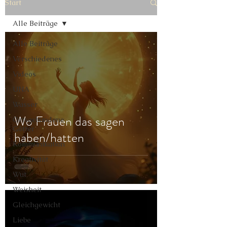
Start
Alle Beiträge
Alle Beiträge
Verschiedenes
Videos
UNA
Wasser
Wo Frauen das sagen
Ortsgebundene
Götter
haben/hatten
Kommunikation
Kreativität
Wut
Weisheit
Gleichgewicht
Liebe