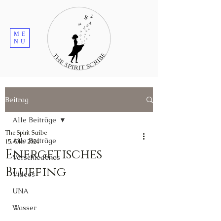
ME
NU
Beitrag
Alle Beiträge
The Spirit Scribe
Alle Beiträge
15. Okt. 2024
Energetisches
Verschiedenes
Bluffing
Videos
UNA
Wasser