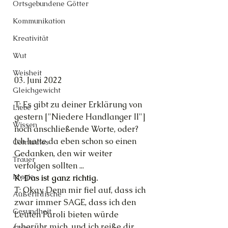
Ortsgebundene Götter
Kommunikation
Kreativität
Wut
Weisheit
03. Juni 2022
Gleichgewicht
T: Es gibt zu deiner Erklärung von 
Liebe
gestern ["Niedere Handlanger II"] 
Wissen
noch anschließende Worte, oder? 
Ich hatte da eben schon so einen 
Cernunnos
Gedanken, den wir weiter 
Trauer
verfolgen sollten ...
Magie
K: Das ist ganz richtig.
T: Okay. Denn mir fiel auf, dass ich 
Außerirdische
zwar immer SAGE, dass ich den 
Gesundheit
Leuten Paroli bieten würde 
(»berühr mich, und ich reiße dir 