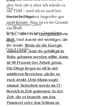
Glück
den Arm ab«), aber ich würde es 
Thot
nie TUN – weil ich es auch bei 
einem kräftigeren Angreifer gar 
Der Lichtschmied
nicht könnte. Also ist es im Grunde 
Ortsgebundene Götter
ein Bluff.
Gast-Fragen von Live-Channelings
K: Ja.... aber es ist 
energetisch 
kein 
Bluff. Und das ist viel wichtiger, als 
Magie
ihr denkt. 
Wenn du die Energie 
Frau & Familie
aussendest, dass du gefälligst in 
Ruhe gelassen werden willst, dann 
ist 90 Prozent der Arbeit getan. 
Die Dinge liegen so oft in viel 
subtileren Bereichen, als ihr es 
euch denkt. Dein Mann sagte 
einmal, Sicherheit werde im IT-
Bereich in Zeit gemessen. In der 
Zeit, die es braucht, um das 
Passwort oder das Schloss zu 