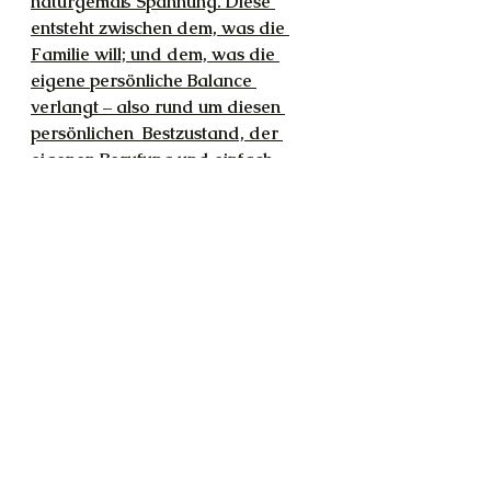
naturgemäß Spannung. Diese 
entsteht zwischen dem, was die 
Familie will; und dem, was die 
eigene persönliche Balance 
verlangt – also rund um diesen 
persönlichen  Bestzustand, der 
eigenen Berufung und einfach 
diesem idealen Ort, wo man sich 
als Person absolut wohlfühlt. 
Dazwischen entsteht Kunst. Da, wo 
die Reibung entsteht: zwischen 
dem, was die Familie von dir will 
und dem, was man selbst will.
T: So habe ich das noch nie 
gesehen.
[Ich kann mich heute leider nicht 
gut konzentrieren. Ich bin sehr 
abgelenkt. Deshalb hat die Muse 