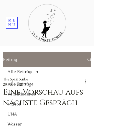
ME
NU
Beitrag
Alle Beiträge
The Spirit Scribe
Alle Beiträge
29. Nov. 2021
Eine Vorschau aufs
Verschiedenes
nächste Gespräch
Videos
UNA
Wasser