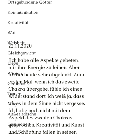
Ortsgebundene Götter
Kommunikation
Kreativität
Wut
Weisheit
22.11.2020
Gleichgewicht
[Ich habe alle Aspekte gebeten, 
Liebe
mir ihre Energie zu leihen. Aber 
Wissen
ich bin heute sehr abgelenkt. Zum 
ersten Mal, wenn ich das zweite 
Cernunnos
Chakra übergehe, fühle ich einen 
Trauer
Widerstand dort. Ich weiß ja, dass 
ich es in dem Sinne nicht vergesse. 
Magie
Ich habe noch nicht mit dem 
Außerirdische
Aspekt des zweiten Chakras 
Gesundheit
gesprochen. Kreativität und Kunst 
und Schöpfung fallen in seinen 