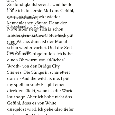
Glück
Zuständigkeitsbereich. Und heute 
Thot
habe ich das erste Mal das Gefühl, 
dass ich den Aspekt wieder 
Der Lichtschmied
kennenlernen könnte. Denn der 
Ortsgebundene Götter
November neigt sich ja schon 
wieder dem Ende zu. Nur noch gut 
Gast-Fragen von Live-Channelings
eine Woche, dann ist der Monat 
Magie
schon wieder vorbei. Und die Zeit 
Frau & Familie
des Councils abgelaufen. Ich habe 
einen Ohrwurm von »Witches` 
Wrath« von den Bridge City 
Sinners. Die Sängerin schmettert 
darin: »And the witch is me. I put 
my spell on you!« Es gibt einen 
direkten Effekt, wenn ich die Worte 
laut sage. Aber ich habe nicht das 
Gefühl, dass es von White 
ausgelöst wird. Ich gehe also tiefer 