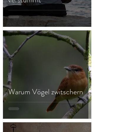
Frau & Familie
Warum Vögel zwitschern