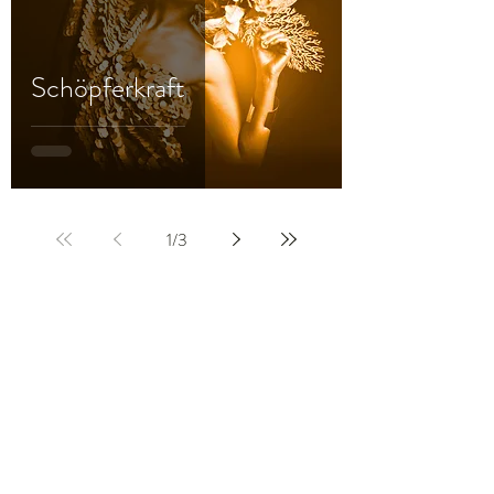
Schöpferkraft
1
/
3