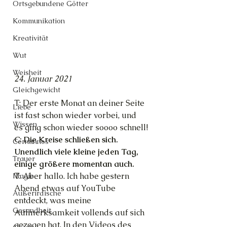
Ortsgebundene Götter
Kommunikation
Kreativität
Wut
Weisheit
24. Januar 2021
Gleichgewicht
T: Der erste Monat an deiner Seite 
Liebe
ist fast schon wieder vorbei, und 
Wissen
es ging schon wieder soooo schnell!
C: Die Kreise schließen sich. 
Cernunnos
Unendlich viele kleine jeden Tag, 
Trauer
einige größere momentan auch.
T: Aber hallo. Ich habe gestern 
Magie
Abend etwas auf YouTube 
Außerirdische
entdeckt, was meine 
Gesundheit
Aufmerksamkeit vollends auf sich 
gezogen hat. In den Videos des 