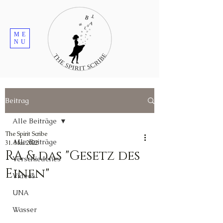
ME
NU
Beitrag
Alle Beiträge
The Spirit Scribe
Alle Beiträge
31. Mai 2022
RA & das "Gesetz des
Verschiedenes
Einen"
Videos
UNA
Wasser