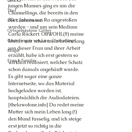
Glück
jungen Mannes ging es um die 
Thot
Channellings, die bereits in den 
80er Jahren von Ra angestoßen 
Der Lichtschmied
wurden - und um sein Medium 
Ortsgebundene Götter
Carla Rückert. OBWOHL(!!) meine 
Gast-Fragen von Live-Channelings
Mutter mir schon mein Leben lang 
von dieser Frau und ihrer Arbeit 
Magie
erzählt, habe ich erst gestern so 
Frau & Familie
wirklich realisiert, welcher Schatz 
schon damals angehäuft wurde. 
Es gibt sogar eine ganze 
Internetseite, wo das Material 
hochgeladen worden ist, 
hauptsächlich die Audiodateien. 
[thelawofone.info] Da redet meine 
Mutter sich mein Leben lang (!) 
den Mund fusselig, und ich steige 
erst jetzt so richtig in die 