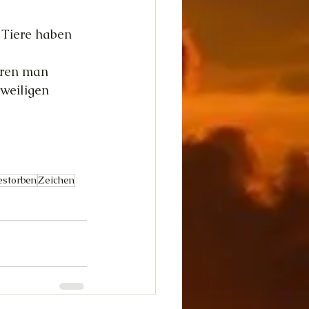
 Tiere haben 
hren man 
weiligen 
estorben
Zeichen