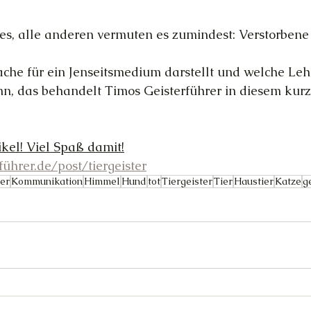
 es, alle anderen vermuten es zumindest: Verstorbene
ache für ein Jenseitsmedium darstellt und welche Le
n, das behandelt Timos Geisterführer in diesem kurz
ikel! Viel Spaß damit!
führer.de/post/tiergeister
er
Kommunikation
Himmel
Hund
tot
Tiergeister
Tier
Haustier
Katze
g