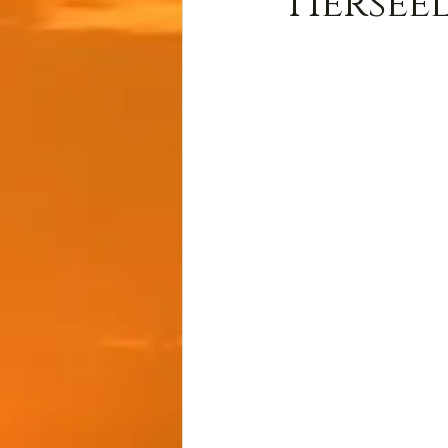
Tiersee
Wissen
Cernunnos
Thot
Der Lichtschmi
Gast-Fragen von Live-C