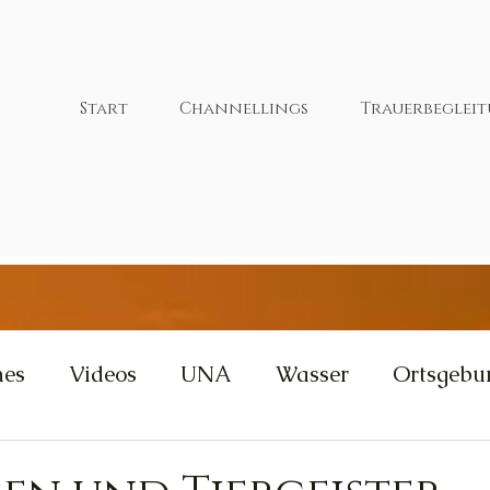
Start
Channellings
Trauerbeglei
nes
Videos
UNA
Wasser
Ortsgebu
tivität
Wut
Weisheit
Gleichgewicht