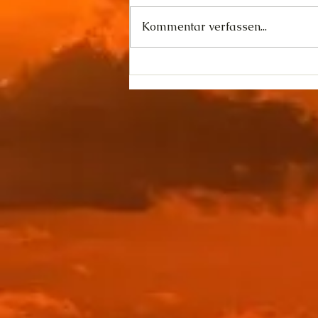
Kommentar verfassen...
Was "Disclosure Day"
erreichen will