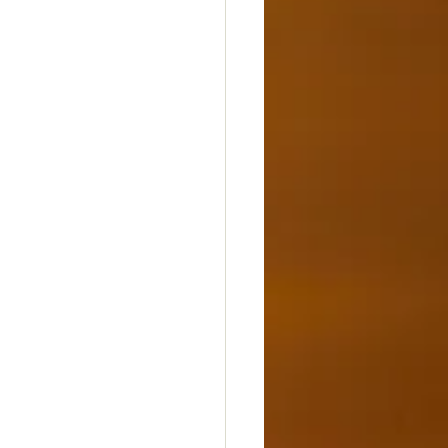
dheit
Glück