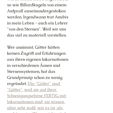
so wie Billardkugeln von einem 
Aufprall auseinandergestoßen 
werden. Irgendwann trat Anubis 
in mein Leben - auch ein Lehrer 
"von den Sternen". Weil wir uns 
das viel zu materiell vorstellen.
Wer annimmt, Götter hätten 
keinen Zugriff auf Erfahrungen 
aus ihren eigenen Inkarnationen 
in verschiedenen Äonen und 
Sternensystemen, hat das 
Grundprinzip schon zu wenig 
ergründet. 
Die "Götter" sind 
"Götter", weil sie auf ihrer 
Schwingungsebene FERTIG mit 
Inkarnationen sind, sie wissen 
aber sehr wohl, wie es ist, als 