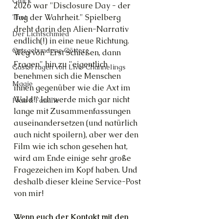
Glück
2026 war "Disclosure Day - der 
Tag der Wahrheit." Spielberg 
Thot
dreht darin den Alien-Narrativ 
Der Lichtschmied
endlich(!) in eine neue Richtung. 
Ortsgebundene Götter
Weg von "Erst Schießen, dann 
Fragen" hin zu "eigentlich 
Gast-Fragen von Live-Channelings
benehmen sich die Menschen 
Magie
ihnen gegenüber wie die Axt im 
Wald!" Ich werde mich gar nicht 
Frau & Familie
lange mit Zusammenfassungen 
auseinandersetzen (und natürlich 
auch nicht spoilern), aber wer den 
Film wie ich schon gesehen hat, 
wird am Ende einige sehr große 
Fragezeichen im Kopf haben. Und 
deshalb dieser kleine Service-Post 
von mir!
Wenn euch der Kontakt mit den 