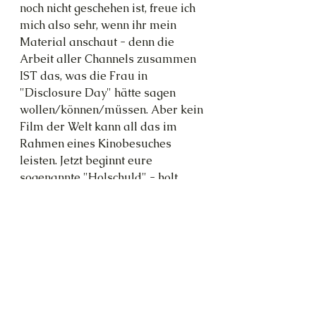
noch nicht geschehen ist, freue ich 
mich also sehr, wenn ihr mein 
Material anschaut - denn die 
Arbeit aller Channels zusammen 
IST das, was die Frau in 
"Disclosure Day" hätte sagen 
wollen/können/müssen. Aber kein 
Film der Welt kann all das im 
Rahmen eines Kinobesuches 
leisten. Jetzt beginnt eure 
sogenannte "Holschuld" - holt 
euch das Wissen doch, wenn ihr es 
wollt! ES IST DA!
Mein Fazit zu 
"Disclosure Day"
Ich glaube, der große Knall wird 
nicht kommen. 
Das Raumschiff 