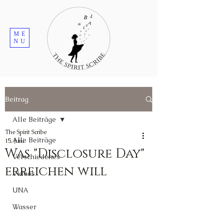
ME
NU
Beitrag
Alle Beiträge
The Spirit Scribe
Alle Beiträge
15. Juni
Was "Disclosure Day"
Verschiedenes
erreichen will
Videos
UNA
Wasser