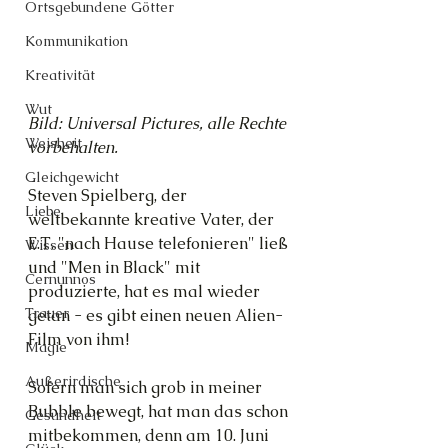
Ortsgebundene Götter
Kommunikation
Kreativität
Wut
Bild: Universal Pictures, alle Rechte 
Weisheit
vorbehalten.
Gleichgewicht
Steven Spielberg, der 
Liebe
weltbekannte kreative Vater, der 
E.T. "nach Hause telefonieren" ließ 
Wissen
und "Men in Black" mit 
Cernunnos
produzierte, hat es mal wieder 
Trauer
getan - es gibt einen neuen Alien-
Film von ihm!
Magie
Außerirdische
Sofern man sich grob in meiner 
Bubble bewegt, hat man das schon 
Gesundheit
mitbekommen, denn am 10. Juni 