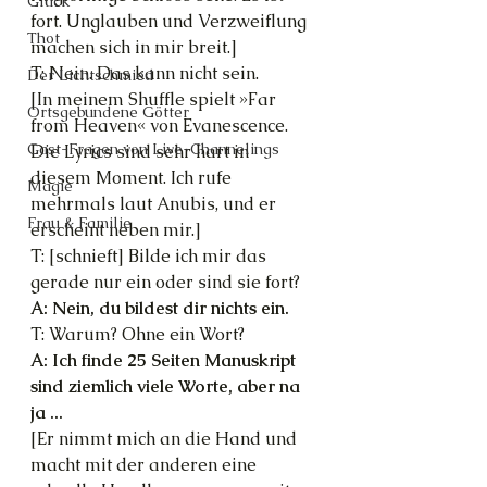
Glück
fort. Unglauben und Verzweiflung 
Thot
machen sich in mir breit.]
T: Nein. Das kann nicht sein.
Der Lichtschmied
[In meinem Shuffle spielt »Far 
Ortsgebundene Götter
from Heaven« von Evanescence. 
Gast-Fragen von Live-Channelings
Die Lyrics sind sehr hart in 
diesem Moment. Ich rufe 
Magie
mehrmals laut Anubis, und er 
Frau & Familie
erscheint neben mir.]
T: [schnieft] Bilde ich mir das 
gerade nur ein oder sind sie fort?
A: Nein, du bildest dir nichts ein.
T: Warum? Ohne ein Wort?
A: Ich finde 25 Seiten Manuskript 
sind ziemlich viele Worte, aber na 
ja ...
[Er nimmt mich an die Hand und 
macht mit der anderen eine 