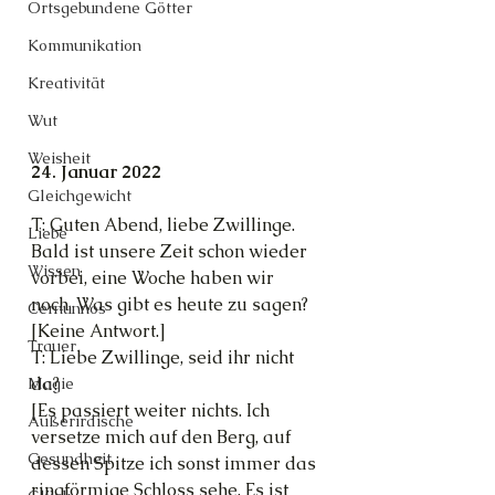
Ortsgebundene Götter
Kommunikation
Kreativität
Wut
Weisheit
24. Januar 2022
Gleichgewicht
T: Guten Abend, liebe Zwillinge. 
Liebe
Bald ist unsere Zeit schon wieder 
Wissen
vorbei, eine Woche haben wir 
noch. Was gibt es heute zu sagen?
Cernunnos
[Keine Antwort.]
Trauer
T: Liebe Zwillinge, seid ihr nicht 
da?
Magie
[Es passiert weiter nichts. Ich 
Außerirdische
versetze mich auf den Berg, auf 
Gesundheit
dessen Spitze ich sonst immer das 
ringförmige Schloss sehe. Es ist 