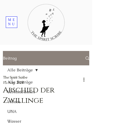
ME
NU
Beitrag
Alle Beiträge
The Spirit Scribe
Alle Beiträge
15. Aug. 2024
Abschied der
Verschiedenes
Zwillinge
Videos
UNA
Wasser