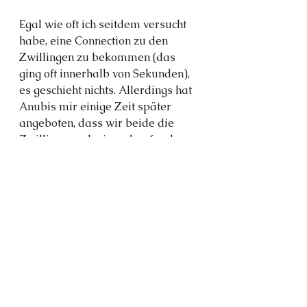
Egal wie oft ich seitdem versucht 
habe, eine Connection zu den 
Zwillingen zu bekommen (das 
ging oft innerhalb von Sekunden), 
es geschieht nichts. Allerdings hat 
Anubis mir einige Zeit später 
angeboten, dass wir beide die 
Zwillinge noch einmal aufsuchen, 
was eine Reise innerhalb der 
weißen Matrix in Richtung der 
Plejaden beinhalten würde. Und 
ich bin ganz ehrlich, ich habe 
abgelehnt. Vorerst. Vielleicht 
machen wir es noch, aber im 
Moment ist einfach zu viel zu 
verrücktes Zeug los in meinem
Leben. Also wird dieses 
Manuskript so enden müssen. Ich 