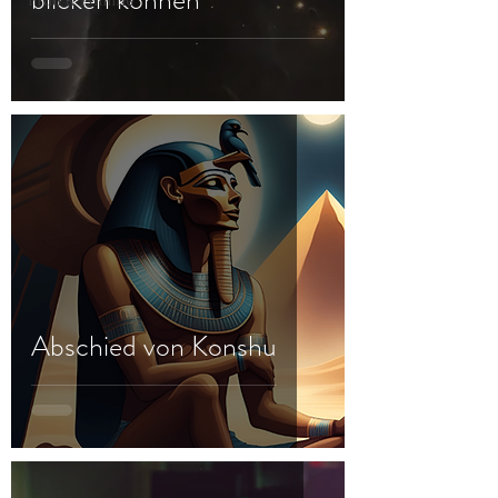
Frau & Familie
Abschied von Konshu