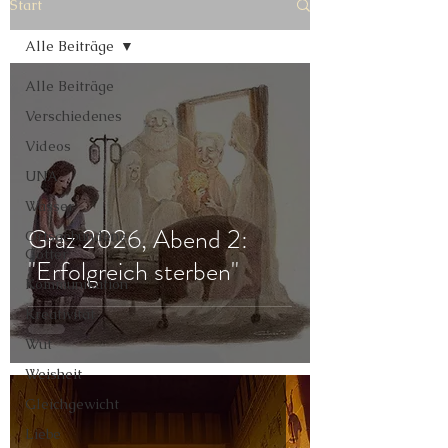
Start
Alle Beiträge
Alle Beiträge
Verschiedenes
Videos
UNA
Wasser
Graz 2026, Abend 2:
Ortsgebundene
Götter
"Erfolgreich sterben"
Kommunikation
Kreativität
Wut
Weisheit
Gleichgewicht
Liebe