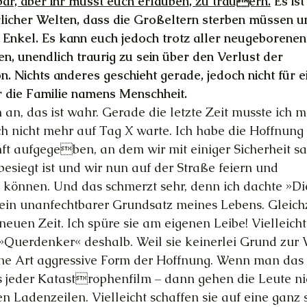
ar, aber ihr müsst euch erlauben, zu trauern.
 Es ist
licher Welten, dass die Großeltern sterben müssen u
e Enkel. Es kann euch jedoch trotz aller neugeborenen
 unendlich traurig zu sein über den Verlust der 
. Nichts anderes geschieht gerade, jedoch nicht für e
r die Familie namens Menschheit. 
ch an, das ist wahr. Gerade die letzte Zeit musste ich m
ch nicht mehr auf Tag X warte. Ich habe die Hoffnung
ft aufgegeben, an dem wir mit einiger Sicherheit s
esiegt ist und wir nun auf der Straße feiern und 
nnen. Und das schmerzt sehr, denn ich dachte »Di
e ein unanfechtbarer Grundsatz meines Lebens. Gleich
 neuen Zeit. Ich spüre sie am eigenen Leibe! Vielleich
Querdenker« deshalb. Weil sie keinerlei Grund zur 
ne Art aggressive Form der Hoffnung. Wenn man das n
s jeder Katastrophenfilm – dann gehen die Leute ni
n Ladenzeilen. Vielleicht schaffen sie auf eine ganz 