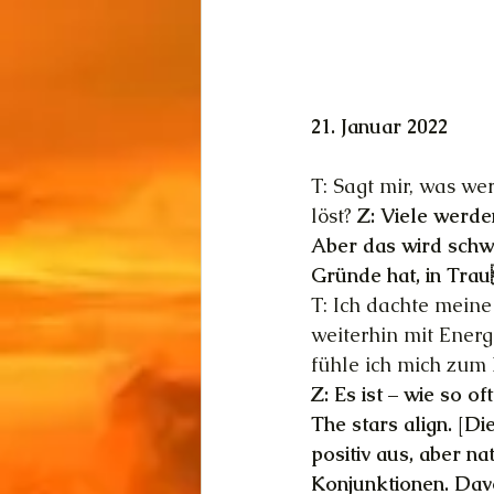
21. Januar 2022
T: Sagt mir, was w
löst? 
Z: Viele werde
Aber das wird schwe
Gründe hat, in Trau
T: Ich dachte mein
weiterhin mit Energ
fühle ich mich zum
Z: Es ist – wie so 
The stars align. [Di
positiv aus, aber n
Konjunktionen. Davo