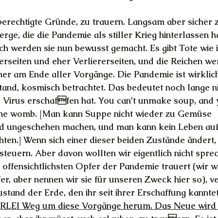
 berechtigte Gründe, zu trauern. Langsam aber sicher z
ge, die die Pandemie als stiller Krieg hinterlassen h
ch werden sie nun bewusst gemacht. Es gibt Tote wie i
erseiten und eher Verliererseiten, und die Reichen we
r am Ende aller Vorgänge. Die Pandemie ist wirklich 
tand, kosmisch betrachtet. Das bedeutet noch lange ni
 Virus erschaffen hat. You can’t unmake soup, and 
e the womb. [Man kann Suppe nicht wieder zu Gemüse 
 ungeschehen machen, und man kann kein Leben auß
en.] Wenn sich einer dieser beiden Zustände ändert,
nsteuern. Aber davon wollten wir eigentlich nicht spre
offensichtlichsten Opfer der Pandemie trauert (wir wis
er, aber nennen wir sie für unseren Zweck hier so), ver
stand der Erde, den ihr seit ihrer Erschaffung kanntet
INERLEI Weg um diese Vorgänge herum. Das Neue wird 