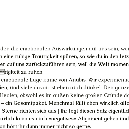
erden die emotionalen Auswirkungen auf uns sein, wen
n eine ruhige Traurigkeit spüren, so wie du in den letz
r auf uns zurückzuführen sein, weil die Welt moment
rigkeit zu ruhen. 
e emotionale Lage käme von Anubis. Wir experimentie
ien, und viele davon ist eben auch dunkel. Den ganz
 Heulen, obwohl es im außen keine großen Gründe daf
oft – ein Gesamtpaket. Manchmal fällt eben wirklich al
e Sterne richten sich aus.] Ihr legt diesen Satz eigentl
atürlich kann es auch »negatives« Alignment geben und
n hört ihr dann immer nicht so gerne. 