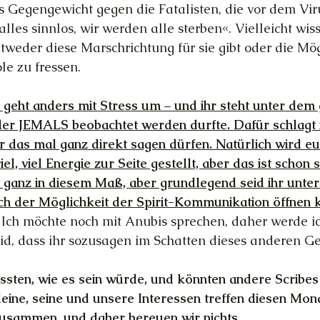
s Gegengewicht gegen die Fatalisten, die vor dem Vir
les sinnlos, wir werden alle sterben«. Vielleicht wissen
entweder diese Marschrichtung für sie gibt oder die Mö
le zu fressen. 
 
geht anders mit Stress um – und ihr steht unter dem
der JEMALS beobachtet werden durfte. Dafür schlagt 
ir das mal ganz direkt sagen dürfen. Natürlich wird eu
el, viel Energie zur Seite gestellt, aber das ist schon
t ganz in diesem Maß, aber grundlegend seid ihr unter
ich der Möglichkeit der Spirit-Kommunikation öffnen 
 Ich möchte noch mit Anubis sprechen, daher werde ic
eid, dass ihr sozusagen im Schatten dieses anderen G
ussten, wie es sein würde, und könnten andere Scribes 
eine, seine und unsere Interessen treffen diesen Mona
zusammen, und daher bereuen wir nichts.