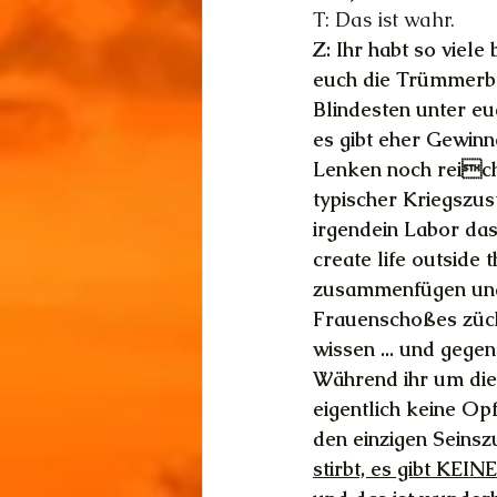
T: Das ist wahr. 
Z: Ihr habt so viele
euch die Trümmerber
Blindesten unter eu
es gibt eher Gewinn
Lenken noch reiche
typischer Kriegszus
irgendein Labor das
create life outsid
zusammenfügen und
Frauenschoßes zücht
wissen ... und gege
Während ihr um die 
eigentlich keine Opf
den einzigen Seinszu
stirbt, es gibt KE