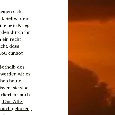
eigen sich 
at. Selbst dem 
n einem Krieg, 
rden durch ihr 
ein recht 
cht, dass 
you cannot 
erhalb des 
 werden wir es 
chen heute. 
sen, sie sind 
liert ihr auch 
.
 Das Alte 
auch geboren, 