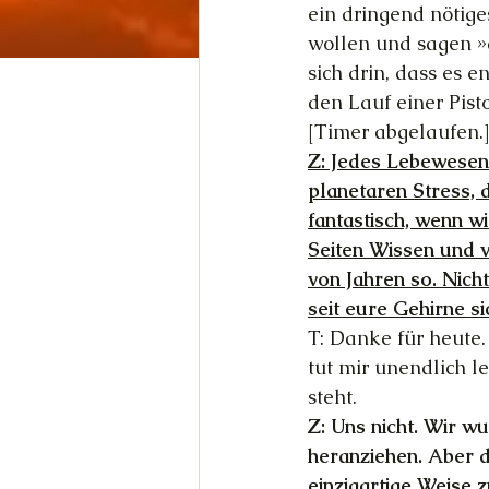
ein dringend nötige
wollen und sagen »al
sich drin, dass es 
den Lauf einer Pisto
[Timer abgelaufen.]
Z: Jedes Lebewesen 
planetaren Stress, 
fantastisch, wenn w
Seiten Wissen und vi
von Jahren so. Nich
seit eure Gehirne s
T: Danke für heute.
tut mir unendlich l
steht. 
Z: Uns nicht. Wir w
heranziehen. Aber d
einzigartige Weise 