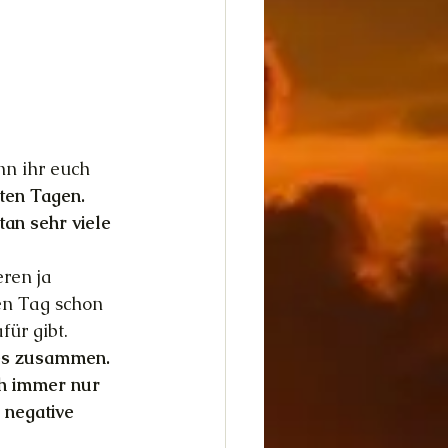
n ihr euch 
ten Tagen. 
an sehr viele 
ren ja 
en Tag schon 
ür gibt. 
les zusammen. 
ich immer nur 
 negative 