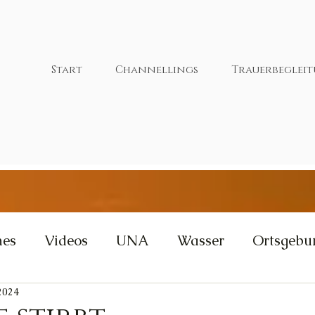
Start
Channellings
Trauerbeglei
nes
Videos
UNA
Wasser
Ortsgebu
2024
tivität
Wut
Weisheit
Gleichgewicht