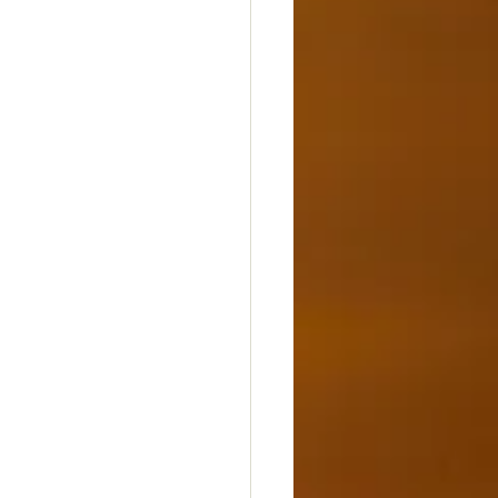
dheit
Glück