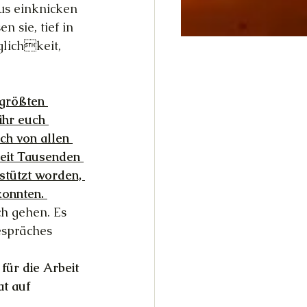
us einknicken 
 sie, tief in 
glichkeit, 
 größten 
ihr euch 
ch von allen 
 seit Tausenden 
stützt worden, 
konnten. 
h gehen. Es 
espräches 
für die Arbeit 
t auf 