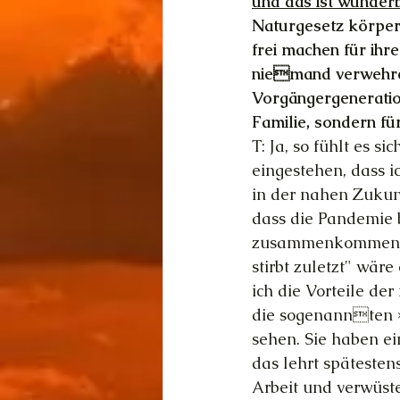
und das ist wunderb
Naturgesetz körper
frei machen für ihr
niemand verwehren,
Vorgängergeneration
Familie, sondern fü
T: Ja, so fühlt es si
eingestehen, dass i
in der nahen Zukun
dass die Pandemie b
zusammenkommen kö
stirbt zuletzt" wär
ich die Vorteile der
die sogenannten »
sehen. Sie haben ei
das lehrt spätesten
Arbeit und verwüste