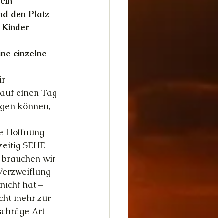
 ein 
nd den Platz 
 Kinder 
ine einzelne 
ir 
 auf einen Tag 
agen können, 
e Hoffnung 
zeitig SEHE 
t brauchen wir 
Verzweiflung 
icht hat – 
cht mehr zur 
schräge Art 