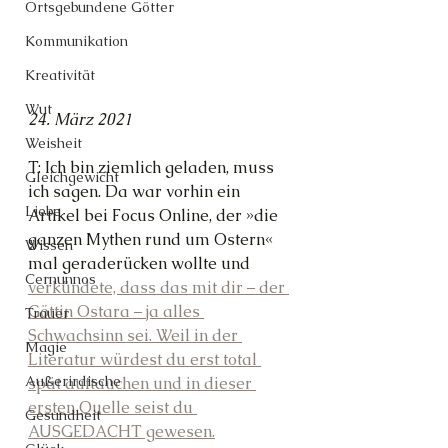
Ortsgebundene Götter
Kommunikation
Kreativität
Wut
24. März 2021
Weisheit
T: Ich bin ziemlich geladen, muss 
Gleichgewicht
ich sagen. Da war vorhin ein 
Liebe
Artikel bei Focus Online, der »die 
ganzen Mythen rund um Ostern« 
Wissen
mal geraderücken wollte und 
Cernunnos
verkündete, dass das mit dir – der 
Göttin Ostara – ja alles 
Trauer
Schwachsinn sei. Weil in der 
Magie
Literatur würdest du erst total 
Außerirdische
spät auftauchen und in dieser 
ersten Quelle seist du 
Gesundheit
AUSGEDACHT gewesen.