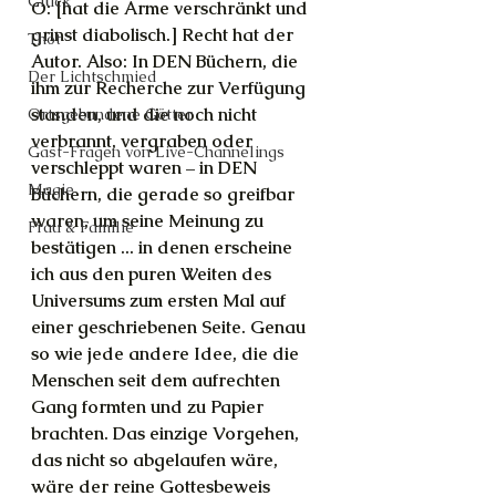
Glück
O: [hat die Arme verschränkt und 
grinst diabolisch.] Recht hat der 
Thot
Autor. Also: In DEN Büchern, die 
Der Lichtschmied
ihm zur Recherche zur Verfügung 
standen, und die noch nicht 
Ortsgebundene Götter
verbrannt, vergraben oder 
Gast-Fragen von Live-Channelings
verschleppt waren – in DEN 
Magie
Büchern, die gerade so greifbar 
waren, um seine Meinung zu 
Frau & Familie
bestätigen ... in denen erscheine 
ich aus den puren Weiten des 
Universums zum ersten Mal auf 
einer geschriebenen Seite. Genau 
so wie jede andere Idee, die die 
Menschen seit dem aufrechten 
Gang formten und zu Papier 
brachten. Das einzige Vorgehen, 
das nicht so abgelaufen wäre, 
wäre der reine Gottesbeweis 