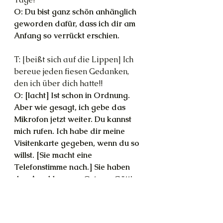
O: Du bist ganz schön anhänglich 
geworden dafür, dass ich dir am 
Anfang so verrückt erschien.
T: [beißt sich auf die Lippen] Ich 
bereue jeden fiesen Gedanken, 
den ich über dich hatte!!
O: [lacht] Ist schon in Ordnung. 
Aber wie gesagt, ich gebe das 
Mikrofon jetzt weiter. Du kannst 
mich rufen. Ich habe dir meine 
Visitenkarte gegeben, wenn du so 
willst. [Sie macht eine 
Telefonstimme nach.] Sie haben 
den Anschluss von Ostara, Göttin 
des Frühlings und der 
Fruchtbarkeit, erreicht. 
Hinterlassen Sie jederzeit eine 