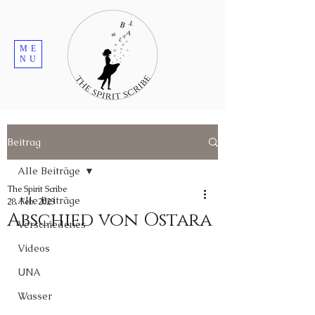
ME
NU
Beitrag
Alle Beiträge
The Spirit Scribe
Alle Beiträge
28. Feb. 2023
Abschied von Ostara
Verschiedenes
Videos
UNA
Wasser