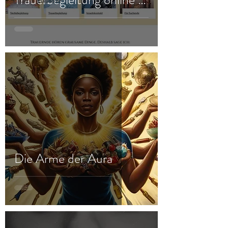
Frau & Familie
offline
Die Arme der Aura