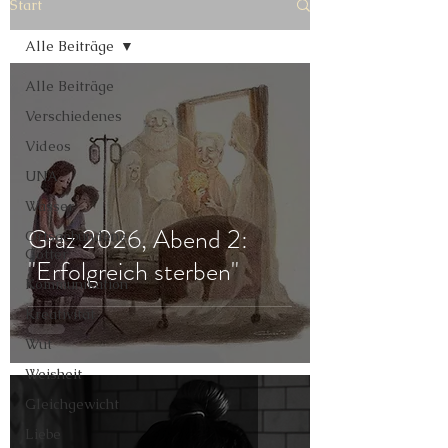
Start
Alle Beiträge
Alle Beiträge
Verschiedenes
Videos
UNA
Wasser
Graz 2026, Abend 2:
Ortsgebundene
Götter
"Erfolgreich sterben"
Kommunikation
Kreativität
Wut
Weisheit
Gleichgewicht
Liebe