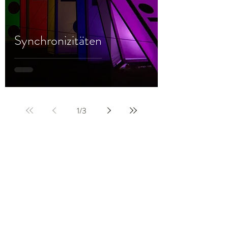
Synchronizitäten
1
/
3