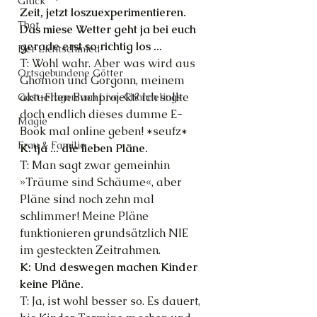
Glück
Zeit, jetzt loszuexperimentieren. 
Thot
Das miese Wetter geht ja bei euch 
gerade erst so richtig los ...
Der Lichtschmied
T: Wohl wahr. Aber was wird aus 
Ortsgebundene Götter
Ghomon und Gorgonn, meinem 
aktuellen Buchprojekt? Ich sollte 
Gast-Fragen von Live-Channelings
doch endlich dieses dumme E-
Magie
Book mal online geben! *seufz*
Frau & Familie
K: tja ... die lieben Pläne.
T: Man sagt zwar gemeinhin 
»Träume sind Schäume«, aber 
Pläne sind noch zehn mal 
schlimmer! Meine Pläne 
funktionieren grundsätzlich NIE 
im gesteckten Zeitrahmen.
K: Und deswegen machen Kinder 
keine Pläne.
T: Ja, ist wohl besser so. Es dauert, 