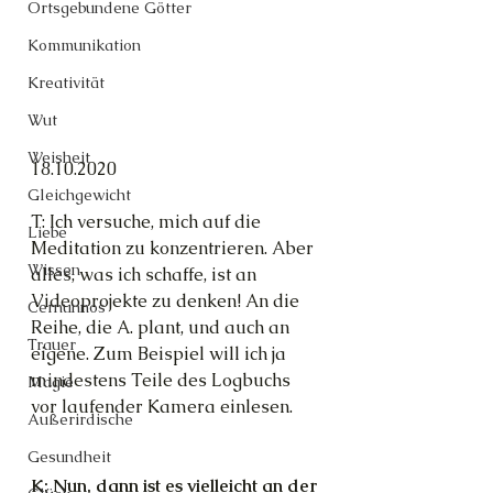
Ortsgebundene Götter
Kommunikation
Kreativität
Wut
Weisheit
18.10.2020
Gleichgewicht
T: Ich versuche, mich auf die 
Liebe
Meditation zu konzentrieren. Aber 
Wissen
alles, was ich schaffe, ist an 
Videoprojekte zu denken! An die 
Cernunnos
Reihe, die A. plant, und auch an 
Trauer
eigene. Zum Beispiel will ich ja 
mindestens Teile des Logbuchs 
Magie
vor laufender Kamera einlesen.
Außerirdische
Gesundheit
K: Nun, dann ist es vielleicht an der 