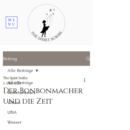
ME
NU
Beitrag
Alle Beiträge
The Spirit Scribe
Alle Beiträge
1. Okt. 2021
Der Bonbonmacher
Verschiedenes
und die Zeit
Videos
UNA
Wasser