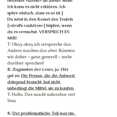
bedeutet »direkt« an dieser Stelle. 
Ich kann es nicht erklären. Ich 
spüre einfach, dass es so ist.]
Du wirst in den Kessel des Teufels 
[»devil’s cauldron«] hüpfen, wenn 
du es versuchst. VERSPRICH ES 
MIR! 
T: Okay, okay, ich verspreche das. 
Andere machen das aber. Könnten 
wir daher – ganz generell – mehr 
darüber sprechen?
K: Zugunsten der Leser, ja. Hör 
gut zu: 
Die Person, die die Antwort 
dringend braucht, hat nicht 
unbedingt die Mittel, sie zu kaufen.
T: Holla. Das macht unfassbar viel 
Sinn. 
K: 
Der problematische Teil war nie, 