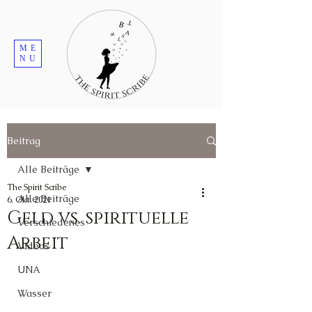
ME
NU
Beitrag
Alle Beiträge
The Spirit Scribe
Alle Beiträge
6. Okt. 2021
Geld vs. spirituelle
Verschiedenes
Arbeit
Videos
UNA
Wasser