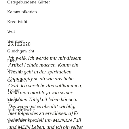
Ortsgebundene Götter
Kommunikation
Kreativität
Wut
Weisheit
23.10.2020
Gleichgewicht
Ich weiß, ich werde mir mit diesem 
Liebe
Artikel Feinde machen. Kaum ein 
Wissen
Thema geht in der spirituellen 
Community so ab wie das liebe 
Cernunnos
Geld. Ich verstehe das vollkommen, 
Trauer
denn man möchte ja von seiner 
geliebten Tätigkeit leben können. 
Magie
Deswegen ist es absolut wichtig, 
Außerirdische
hier folgendes zu erwähnen: a) Es 
Gesundheit
geht hier speziell um 
MEINEN 
Fall 
und 
MEIN 
Leben, und ich bin selbst 