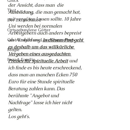
Glück
der Ansicht, dass man  die 
Thot
Ausbildung
, die man gemacht hat, 
mit vergüten lassen sollte. 10 Jahre 
Der Lichtschmied
Uni werden bei normalen 
Ortsgebundene Götter
Arbeitgebern auch anders bepreist 
als Ausbildung. 
In diesem Post geht 
Gast-Fragen von Live-Channelings
es deshalb um das willkürliche 
Magie
Vergeben eines ausgedachten 
Frau & Familie
Preises für spirituelle Arbeit
 und 
ich finde es bis heute erschreckend, 
dass man an manchen Ecken 750 
Euro für eine Stunde spirituelle 
Beratung zahlen kann. Das 
berühmte "Angebot und 
Nachfrage" lasse ich hier nicht 
gelten.
Los geht's.