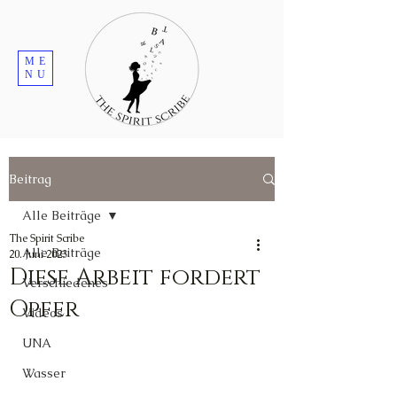
ME
NU
Beitrag
Alle Beiträge
The Spirit Scribe
Alle Beiträge
20. Juni 2023
Diese Arbeit fordert
Verschiedenes
Opfer
Videos
UNA
Wasser