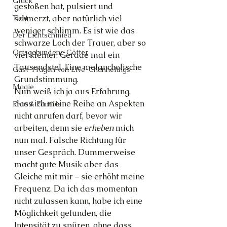
Glück
gestoßen hat, pulsiert und 
Thot
schmerzt, aber natürlich viel 
weniger schlimm. Es ist wie das 
Der Lichtschmied
schwarze Loch der Trauer, aber so 
Ortsgebundene Götter
viel kleiner. Gerade mal ein 
Tausendstel. Eine melancholische 
Gast-Fragen von Live-Channelings
Grundstimmung.
Magie
Nun weiß ich ja aus Erfahrung, 
dass ich meine Reihe an Aspekten 
Frau & Familie
nicht anrufen darf, bevor wir 
arbeiten, denn sie 
erheben 
mich 
nun mal. Falsche Richtung für 
unser Gespräch. Dummerweise 
macht gute Musik aber das 
Gleiche mit mir – sie erhöht meine 
Frequenz. Da ich das momentan 
nicht zulassen kann, habe ich eine 
Möglichkeit gefunden, die 
Intensität zu spüren, ohne dass 