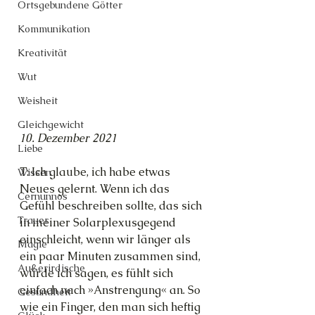
Ortsgebundene Götter
Kommunikation
Kreativität
Wut
Weisheit
Gleichgewicht
10. Dezember 2021
Liebe
T: Ich glaube, ich habe etwas 
Wissen
Neues gelernt. Wenn ich das 
Cernunnos
Gefühl beschreiben sollte, das sich 
Trauer
in meiner Solarplexusgegend 
einschleicht, wenn wir länger als 
Magie
ein paar Minuten zusammen sind, 
Außerirdische
würde ich sagen, es fühlt sich 
einfach nach »Anstrengung« an. So 
Gesundheit
wie ein Finger, den man sich heftig 