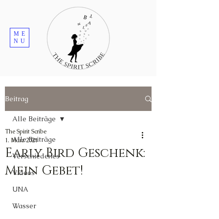
ME
NU
Beitrag
Alle Beiträge
The Spirit Scribe
Alle Beiträge
1. März 2021
Early Bird Geschenk:
Verschiedenes
Mein Gebet!
Videos
UNA
Wasser