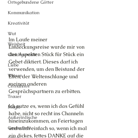
Ortsgebundene Götter
Kommunikation
Kreativität
Wut
Im Laufe meiner 
Weisheit
Entdeckungsreise wurde mir von 
den Aspekten Stück für Stück ein 
Gleichgewicht
Gebet diktiert. Dieses darf ich 
Liebe
verwenden, um den Beistand der 
Wissen
Elfen, der Weltenschlange und 
meinen anderen 
Cernunnos
Gesprächspartnern zu erbitten.
Trauer
Ich nutze es, wenn ich das Gefühl 
Magie
habe, nicht so recht ins Channeln 
Außerirdische
hineinzukommen, an Feiertagen 
und auch einfach so, wenn ich mal 
Gesundheit
ein dickes, fettes DANKE auf die 