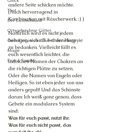
Glück
andere Seite schicken möchte. 
Thot
(Auch hervorragend in 
Kombination mit Räucherwerk. ;) )
Der Lichtschmied
Ortsgebundene Götter
Natürlich wird es nicht jedem 
behagen, sich z.B. bei der Harpyie 
Gast-Fragen von Live-Channelings
zu bedanken. Vielleicht fällt es 
Magie
euch wesentlich leichter, die 
Frau & Familie
indischen Namen der Chakren an 
die richtigen Plätze zu setzen. 
Oder die Namen von Engeln oder 
Heiligen. So ist eben jeder von uns 
anders gepolt! Und das Schönste 
daran: Ich weiß ganz genau, dass 
Gebete ein modulares System 
sind:
Was für euch passt, nutzt ihr.
Was für euch nicht passt, das 