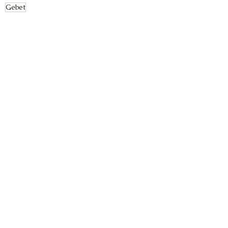
Gebet
Verschiedenes
Alle ansehen
Aktuelle Beiträge