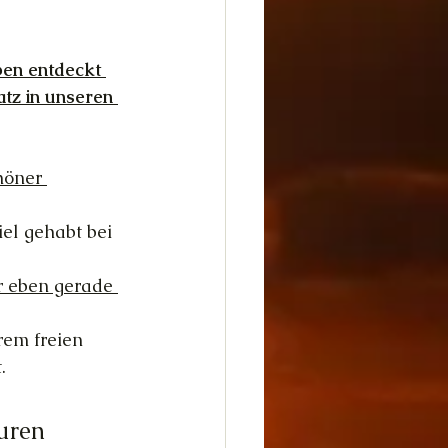
ben entdeckt 
atz in unseren 
höner 
el gehabt bei 
er eben gerade 
rem freien 
.
uren 