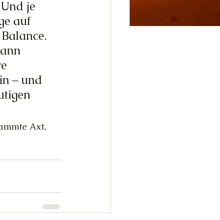
Und je 
ge auf 
 Balance. 
wann 
e 
in – und 
utigen 
dammte Axt, 