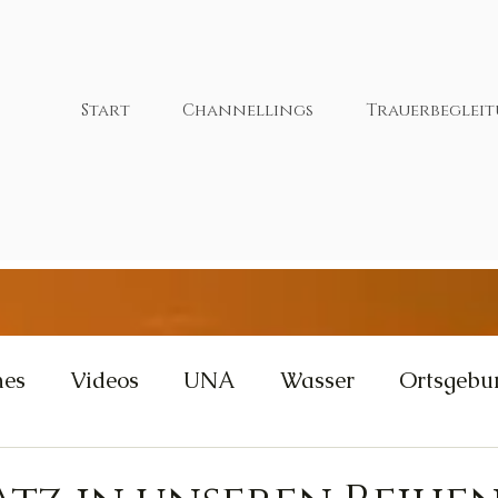
Start
Channellings
Trauerbeglei
nes
Videos
UNA
Wasser
Ortsgebu
tivität
Wut
Weisheit
Gleichgewicht