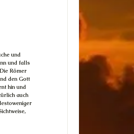
üche und 
nn und falls 
. Die Römer 
und den Gott 
nt hin und 
türlich auch 
destoweniger 
Sichtweise, 