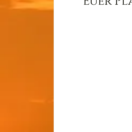
Euer Pl
Wissen
Cernunnos
Thot
Der Lichtschmi
Gast-Fragen von Live-C