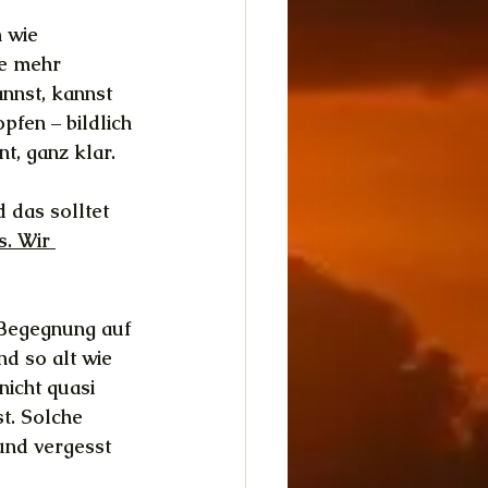
 wie 
ie mehr 
nnst, kannst 
pfen – bildlich 
t, ganz klar.
 das solltet 
. Wir 
 Begegnung auf 
d so alt wie 
nicht quasi 
t. Solche 
und vergesst 