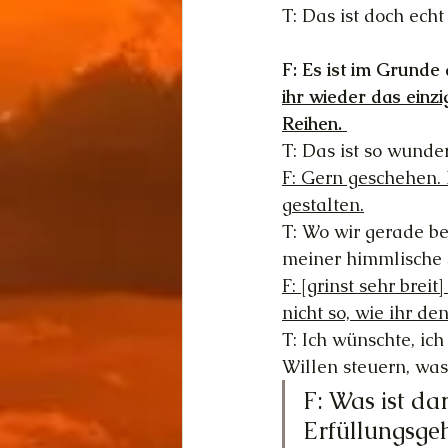
T: Das ist doch echt 
F: Es ist im Grunde
ihr wieder das einz
Reihen. 
T: Das ist so wunde
F: Gern geschehen.
gestalten.
T: Wo wir gerade be
meiner himmlische 
F: [grinst sehr bre
nicht so, wie ihr den
T: Ich wünschte, ic
Willen steuern, was
F: Was ist da
Erfüllungsgeh