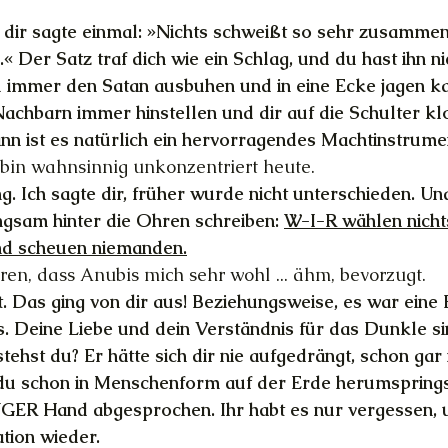
n dir sagte einmal: »Nichts schweißt so sehr zusammen
 Der Satz traf dich wie ein Schlag, und du hast ihn n
 immer den Satan ausbuhen und in eine Ecke jagen ka
Nachbarn immer hinstellen und dir auf die Schulter klo
n ist es natürlich ein hervorragendes Machtinstrumen
h bin wahnsinnig unkonzentriert heute.
g. Ich sagte dir, früher wurde nicht unterschieden. Und
angsam hinter die Ohren schreiben: 
W-I-R wählen nichts
nd scheuen niemanden.
ren, dass Anubis mich sehr wohl ... ähm, bevorzugt.
 Das ging von dir aus! Beziehungsweise, es war eine
Deine Liebe und dein Verständnis für das Dunkle sin
ehst du? Er hätte sich dir nie aufgedrängt, schon gar 
 du schon in Menschenform auf der Erde herumsprings
GER Hand abgesprochen. Ihr habt es nur vergessen, 
ation wieder.