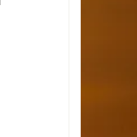
n
dheit
Glück