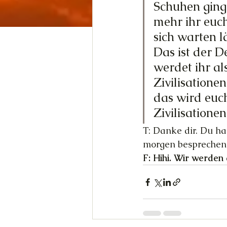
Schuhen ging
mehr ihr euch
sich warten lä
Das ist der 
werdet ihr al
Zivilisatione
das wird euc
Zivilisatione
T: Danke dir. Du h
morgen besprechen 
F: Hihi. Wir werde