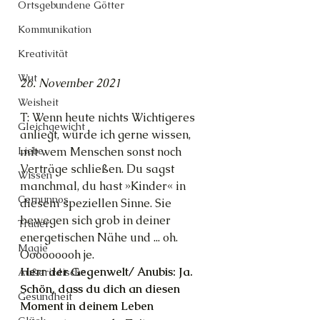
Ortsgebundene Götter
Kommunikation
Kreativität
Wut
26. November 2021
Weisheit
T: Wenn heute nichts Wichtigeres 
Gleichgewicht
anliegt, würde ich gerne wissen, 
mit wem Menschen sonst noch 
Liebe
Verträge schließen. Du sagst 
Wissen
manchmal, du hast »Kinder« in 
Cernunnos
diesem speziellen Sinne. Sie 
bewegen sich grob in deiner 
Trauer
energetischen Nähe und ... oh. 
Magie
Ooooooooh je.
Herr der Gegenwelt/ Anubis: Ja. 
Außerirdische
Schön, dass du dich an diesen 
Gesundheit
Moment in deinem Leben 