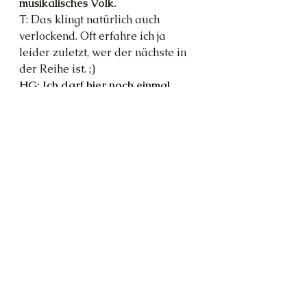
musikalisches Volk.
T: Das klingt natürlich auch 
verlockend. Oft erfahre ich ja 
leider zuletzt, wer der nächste in 
der Reihe ist. ;)
HG: Ich darf hier noch einmal 
Meister Kryon zitieren: »Selbst 
wenn ihr von der geistigen Welt 
gesagt bekommt, was die 
Marschrichtung ist, dann setzt ihr 
euch doch wieder nur hin, um 
darüber zu grübeln, was das alles 
genau bedingt und bedeutet.« Und 
deshalb halten wir euch im Laufen. 
Das hat sich bewährt.
T: Du kommst gut klar mit Kryon, 
kann das sein?
HG: Wir haben unsere 
Überschneidungen, ja. Es ist für 