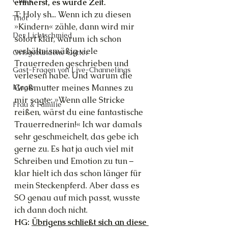
Glück
erinnerst, es wurde Zeit.
T: Holy sh... Wenn ich zu diesen 
Thot
»Kindern« zähle, dann wird mir 
Der Lichtschmied
sofort klar, warum ich schon 
verhältnismäßig viele 
Ortsgebundene Götter
Trauerreden geschrieben und 
Gast-Fragen von Live-Channelings
verlesen habe. Und warum die 
Großmutter meines Mannes zu 
Magie
mir sagte: »Wenn alle Stricke 
Frau & Familie
reißen, wärst du eine fantastische 
Trauerrednerin!« Ich war damals 
sehr geschmeichelt, das gebe ich 
gerne zu. Es hat ja auch viel mit 
Schreiben und Emotion zu tun – 
klar hielt ich das schon länger für 
mein Steckenpferd. Aber dass es 
SO genau auf mich passt, wusste 
ich dann doch nicht.
HG: 
Übrigens schließt sich an diese 