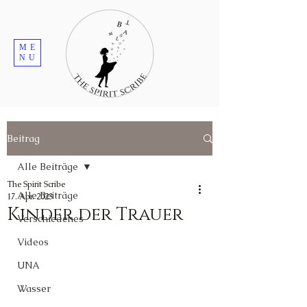
ME
NU
Beitrag
Alle Beiträge
The Spirit Scribe
Alle Beiträge
17. Apr. 2023
Kinder der Trauer
Verschiedenes
Videos
UNA
Wasser