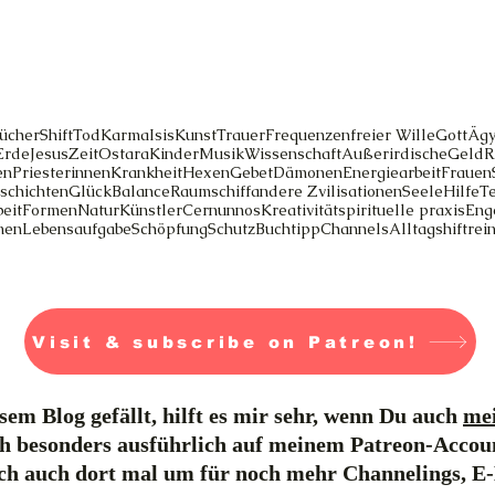
ücher
Shift
Tod
Karma
Isis
Kunst
Trauer
Frequenzen
freier Wille
Gott
Ägy
Erde
Jesus
Zeit
Ostara
Kinder
Musik
Wissenschaft
Außerirdische
Geld
R
en
Priesterinnen
Krankheit
Hexen
Gebet
Dämonen
Energiearbeit
Frauen
schichten
Glück
Balance
Raumschiff
andere Zvilisationen
Seele
Hilfe
T
eit
Formen
Natur
Künstler
Cernunnos
Kreativität
spirituelle praxis
Eng
men
Lebensaufgabe
Schöpfung
Schutz
Buchtipp
Channels
Alltag
shift
rei
Visit & subscribe on Patreon!
em Blog gefällt, hilft es mir sehr, wenn Du auch
mei
h besonders ausführlich auf meinem Patreon-Accou
ich auch dort mal um für noch mehr Channelings, E