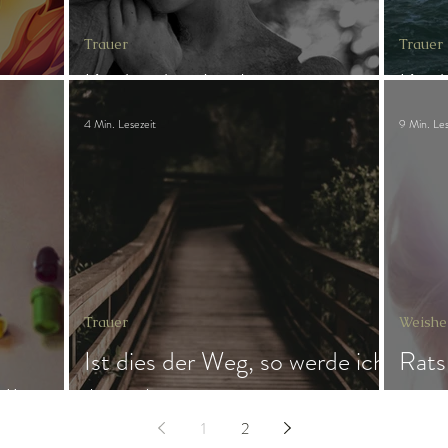
Trauer
Trauer
Kinder des Anubis
Kind
4 Min. Lesezeit
9 Min. Les
Trauer
Weishe
Ist dies der Weg, so werde ich
Rats
II
ihn gehen
mir
1
2