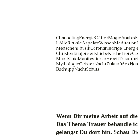
Channeling
Energie
Götter
Magie
Anubis
B
Hölle
Rituale
Aspekte
Wissen
Meditation
Menschen
Physik
Corona
niedrige Energi
Christentum
Jenseits
Liebe
Kirche
Tiere
Ge
Mond
Gaia
Manifestieren
Arbeit
Trauerarb
Mythologie
Geister
Nacht
Zukunft
Sex
Na
Buchtipp
Nacht
Schutz
Wenn Dir meine Arbeit auf dies
Das Thema Trauer behandle ic
gelangst Du dort hin. Schau D