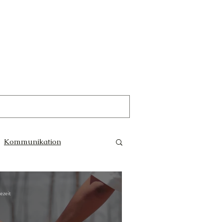
Kommunikation
Trauer
Magie
ezeit
e Götter