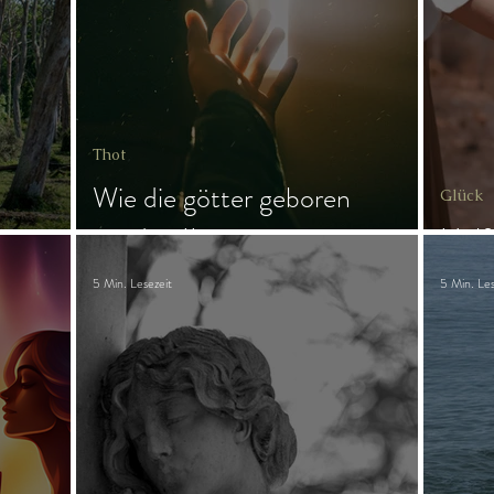
ngs
Magie
Frau & Familie
s
Thot
Wie die götter geboren
Glück
wurden II
Helf
5 Min. Lesezeit
5 Min. Les