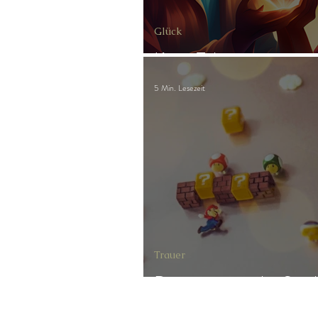
Glück
Kern-Talente
5 Min. Lesezeit
Trauer
Das magnetische Spiel 