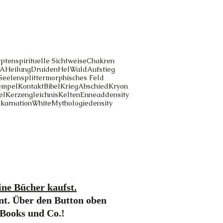
pten
spirituelle Sichtweise
Chakren
A
Heilung
Druiden
Hel
Wald
Aufstieg
Seelensplitter
morphisches Feld
empel
Kontakt
Bibel
Krieg
Abschied
Kryon
el
Kerzengleichnis
Kelten
Ennead
density
nkarnation
White
Mythologie
density
ne Bücher kaufst.
nt. Über den Button oben
-Books und Co.!