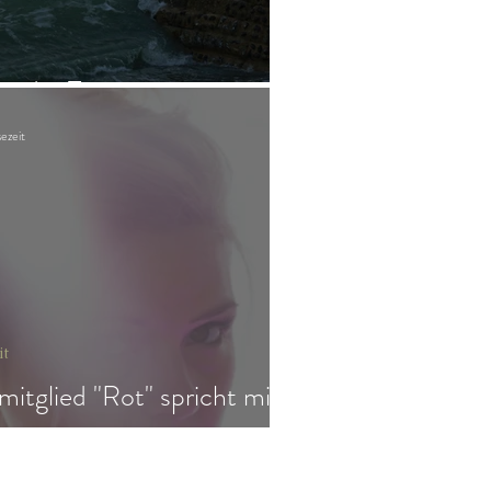
er der Trauer
ezeit
it
mitglied "Rot" spricht mit