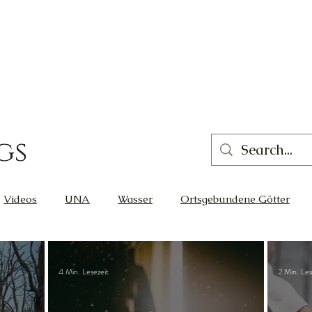
gs
Videos
UNA
Wasser
Ortsgebundene Götter
eit
Gleichgewicht
Liebe
Wissen
Cernunnos
4 Min. Lesezeit
2 Min. Les
Glück
Thot
Der Lichtschmied
Ortsgebunden