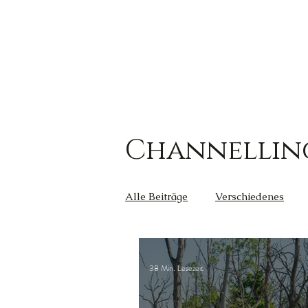
Channellin
Alle Beiträge
Verschiedenes
Kreativität
Wut
Weish
38 Min. Lesezeit
Außerirdische
Gesundheit