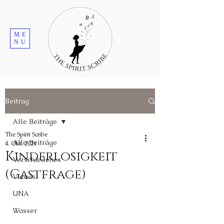
ME
NU
Beitrag
Alle Beiträge
The Spirit Scribe
Alle Beiträge
4. Okt. 2021
Kinderlosigkeit
Verschiedenes
(Gastfrage)
Videos
UNA
Wasser