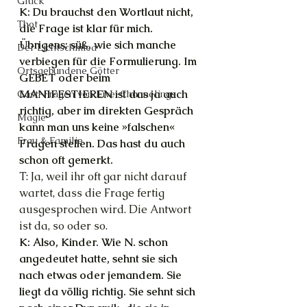
Glück
K: Du brauchst den Wortlaut nicht, 
Thot
die Frage ist klar für mich. 
Übrigens: süß, wie sich manche 
Der Lichtschmied
verbiegen für die Formulierung. Im 
Ortsgebundene Götter
GEBET oder beim 
MANIFESTIEREN ist das ja auch 
Gast-Fragen von Live-Channelings
richtig, aber im direkten Gespräch 
Magie
kann man uns keine »falschen« 
Frau & Familie
Fragen stellen. Das hast du auch 
schon oft gemerkt.
T: Ja, weil ihr oft gar nicht darauf 
wartet, dass die Frage fertig 
ausgesprochen wird. Die Antwort 
ist da, so oder so.
K: Also, Kinder. Wie N. schon 
angedeutet hatte, sehnt sie sich 
nach etwas oder jemandem. Sie 
liegt da völlig richtig. Sie sehnt sich 