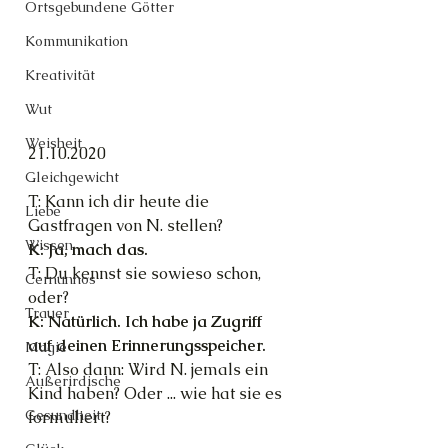
Ortsgebundene Götter
Kommunikation
Kreativität
Wut
Weisheit
21.10.2020
Gleichgewicht
T: Kann ich dir heute die 
Liebe
Gastfragen von N. stellen?
Wissen
K: Ja, mach das.
T: Du kennst sie sowieso schon, 
Cernunnos
oder?
Trauer
K: Natürlich. Ich habe ja Zugriff 
auf deinen Erinnerungsspeicher.
Magie
T: Also dann: Wird N. jemals ein 
Außerirdische
Kind haben? Oder ... wie hat sie es 
Gesundheit
formuliert?