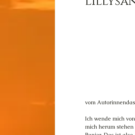
Lillysa
Wissen
Cernunnos
Thot
Der Lichtschmi
Gast-Fragen von Live-C
vom Autorinnendasei
Ich wende mich von
mich herum stehen 
Papier. Das ist als