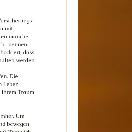
dheit
Glück
Versicherungs-
n mit 
den manche 
ch" nennen. 
hockiert, dass 
alten werden, 
en. Die 
en Leben 
h ihrem Traum 
umher. Um 
und bewegen 
den? Wenn ich 