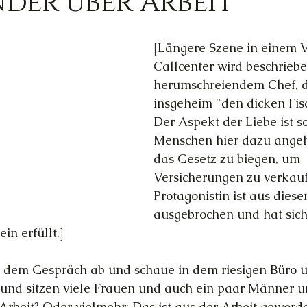
nder über Arbeit
Trauer
Magie
Außerirdische
Gesun
[Längere Szene in einem 
Callcenter wird beschriebe
herumschreiendem Chef, 
ed
Ortsgebundene Götter
insgeheim "den dicken Fis
Der Aspekt der Liebe ist sc
Menschen hier dazu angeh
hannelings
Magie
Frau & Familie
das Gesetz zu biegen, um 
Versicherungen zu verkauf
Protagonistin ist aus dies
ausgebrochen und hat sic
n erfüllt.]
 dem Gespräch ab und schaue in dem riesigen Büro 
und sitzen viele Frauen und auch ein paar Männer 
o Arbeit? Oder vielmehr: Das ist aus der Arbeit gewor