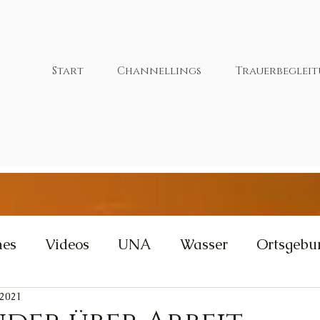
Start
Channellings
Trauerbeglei
nes
Videos
UNA
Wasser
Ortsgebu
 2021
tivität
Wut
Weisheit
Gleichgewicht