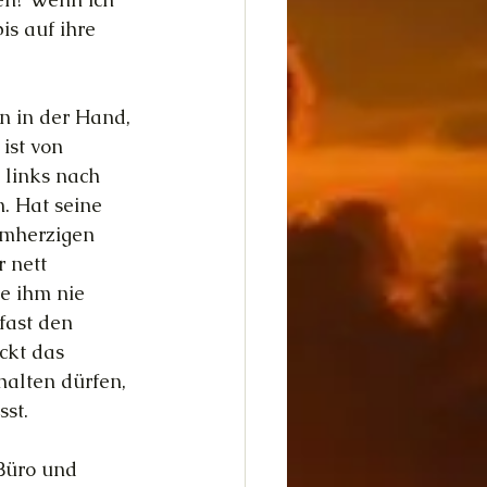
s auf ihre 
n in der Hand, 
ist von 
 links nach 
n. Hat seine 
rmherzigen 
 nett 
e ihm nie 
fast den 
ckt das 
alten dürfen, 
st.
Büro und 