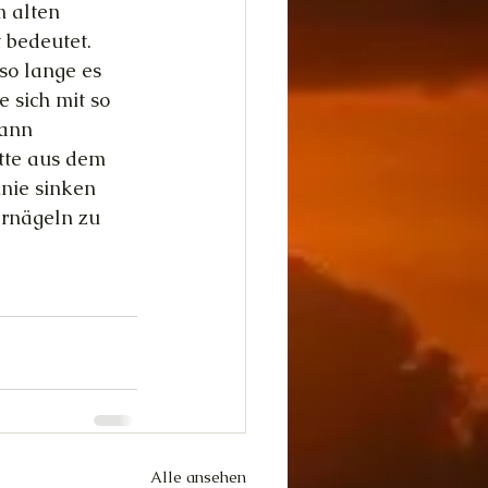
m alten 
 bedeutet. 
so lange es 
 sich mit so 
wann 
tte aus dem 
nie sinken 
ernägeln zu 
Alle ansehen