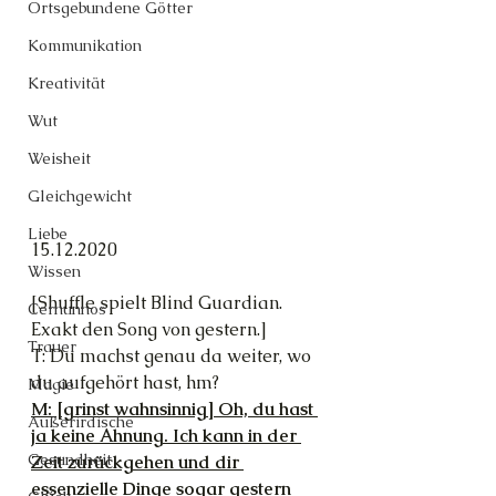
Ortsgebundene Götter
Kommunikation
Kreativität
Wut
Weisheit
Gleichgewicht
Liebe
15.12.2020
Wissen
[Shuffle spielt Blind Guardian. 
Cernunnos
Exakt den Song von gestern.]
Trauer
T: Du machst genau da weiter, wo 
du aufgehört hast, hm?
Magie
M: [grinst wahnsinnig] Oh, du hast 
Außerirdische
ja keine Ahnung. Ich kann in der 
Gesundheit
Zeit zurückgehen und dir 
essenzielle Dinge sogar gestern 