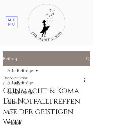
ME
NU
Beitrag
Alle Beiträge
The Spirit Scribe
Alle Beiträge
7. Jan. 2022
Ohnmacht & Koma -
Verschiedenes
Die Notfalltreffen
Videos
mit der geistigen
UNA
Welt
Wasser