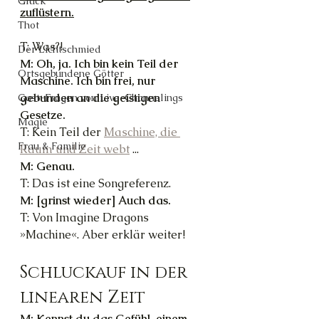
Glück
zuflüstern.
Thot
T: Was?!
Der Lichtschmied
M: Oh, ja. Ich bin kein Teil der 
Ortsgebundene Götter
Maschine. Ich bin frei, nur 
gebunden an die geistigen 
Gast-Fragen von Live-Channelings
Gesetze.
Magie
T: Kein Teil der 
Maschine, die 
Frau & Familie
Raum und Zeit webt
 ...
M: Genau.
T: Das ist eine Songreferenz.
M: [grinst wieder] Auch das.
T: Von Imagine Dragons 
»Machine«. Aber erklär weiter!
Schluckauf in der 
linearen Zeit
M: 
Kennst du das Gefühl, einem 