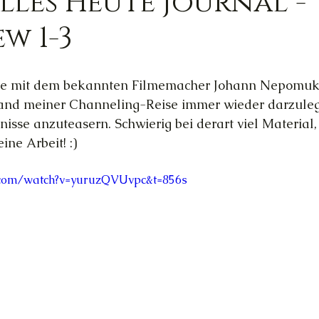
elles Heute Journal -
w 1-3
Trauer
Magie
Außerirdische
Gesun
eihe mit dem bekannten Filmemacher Johann Nepomuk
ed
Ortsgebundene Götter
Stand meiner Channeling-Reise immer wieder darzule
nisse anzuteasern. Schwierig bei derart viel Material,
ine Arbeit! :)
hannelings
Magie
Frau & Familie
.com/watch?v=yuruzQVUvpc&t=856s