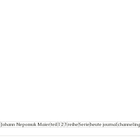
l
Johann Nepomuk Maier
teil
1
2
3
reihe
Serie
heute journal
channelin