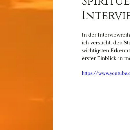
Spiritu
Intervie
Wissen
Cernunnos
In der Interviewr
Thot
Der Lichtschmi
ich versucht, den 
wichtigsten Erkennt
erster Einblick in me
Gast-Fragen von Live-C
https://www.youtube