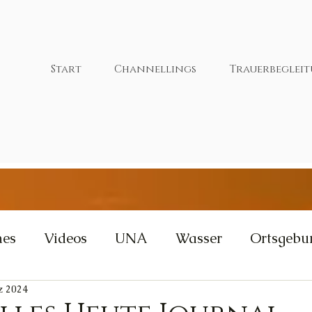
Start
Channellings
Trauerbeglei
nes
Videos
UNA
Wasser
Ortsgebu
z 2024
tivität
Wut
Weisheit
Gleichgewicht