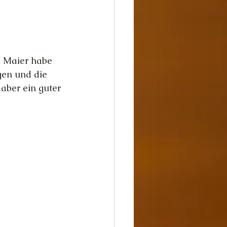
dheit
Glück
 Maier habe 
gen und die 
 aber ein guter 