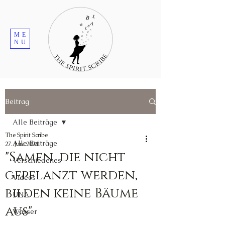
ME
NU
Beitrag
Alle Beiträge
The Spirit Scribe
Alle Beiträge
27. Juni 2024
"Samen, die nicht
Verschiedenes
gepflanzt werden,
Videos
bilden keine Bäume
UNA
aus"
Wasser