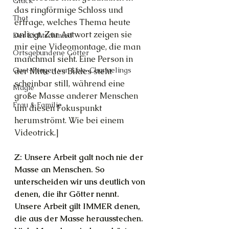
Glück
das ringförmige Schloss und 
Thot
erfrage, welches Thema heute 
anliegt. Zur Antwort zeigen sie 
Der Lichtschmied
mir eine Videomontage, die man 
Ortsgebundene Götter
manchmal sieht. Eine Person in 
Gast-Fragen von Live-Channelings
der Mitte des Bildes steht 
scheinbar still, während eine 
Magie
große Masse anderer Menschen 
Frau & Familie
um diesen Fokuspunkt 
herumströmt. Wie bei einem 
Videotrick.]
Z: Unsere Arbeit galt noch nie der 
Masse an Menschen. So 
unterscheiden wir uns deutlich von 
denen, die ihr Götter nennt. 
Unsere Arbeit gilt IMMER denen, 
die aus der Masse herausstechen. 