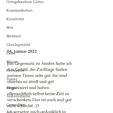
Ortsgebundene Götter
Kommunikation
Kreativität
Wut
Weisheit
Gleichgewicht
04. Januar 2022
Liebe
Wissen
[Im Gegensatz zu Anubis habe ich 
das Gefühl, die Zwillinge finden 
Cernunnos
meinen Timer sehr gut. Sie sind 
Trauer
ohnehin so straff und gut 
organisiert und haben 
Magie
offensichtlich selbst keine Zeit zu 
Außerirdische
verschenken. Das ist auch mal gar 
Gesundheit
nicht schlecht! : D
Ich versetze mich gedanklich in 