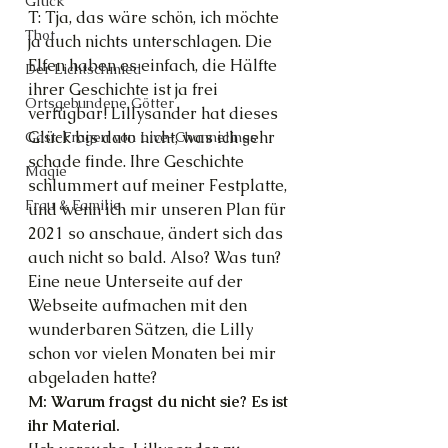
Glück
T: Tja, das wäre schön, ich möchte 
Thot
ja auch nichts unterschlagen. Die 
Elfen haben es einfach, die Hälfte 
Der Lichtschmied
ihrer Geschichte ist ja frei 
Ortsgebundene Götter
verfügbar! Lillysander hat dieses 
Glück bis dato nicht, was ich sehr 
Gast-Fragen von Live-Channelings
schade finde. Ihre Geschichte 
Magie
schlummert auf meiner Festplatte, 
Frau & Familie
und wenn ich mir unseren Plan für 
2021 so anschaue, ändert sich das 
auch nicht so bald. Also? Was tun? 
Eine neue Unterseite auf der 
Webseite aufmachen mit den 
wunderbaren Sätzen, die Lilly 
schon vor vielen Monaten bei mir 
abgeladen hatte?
M: Warum fragst du nicht sie? Es ist 
ihr Material.