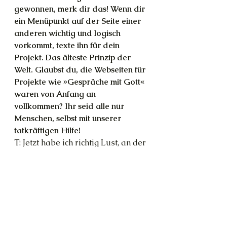
gewonnen, merk dir das! Wenn dir 
ein Menüpunkt auf der Seite einer 
anderen wichtig und logisch 
vorkommt, texte ihn für dein 
Projekt. Das älteste Prinzip der 
Welt. Glaubst du, die Webseiten für 
Projekte wie »Gespräche mit Gott« 
waren von Anfang an 
vollkommen? Ihr seid alle nur 
Menschen, selbst mit unserer 
tatkräftigen Hilfe!
T: Jetzt habe ich richtig Lust, an der 
Sache zu schrauben (solange mein 
Kind mich noch lässt).
M: Na dann los!
Bücher
Lillysander
Romane
Webseite
Kreativität