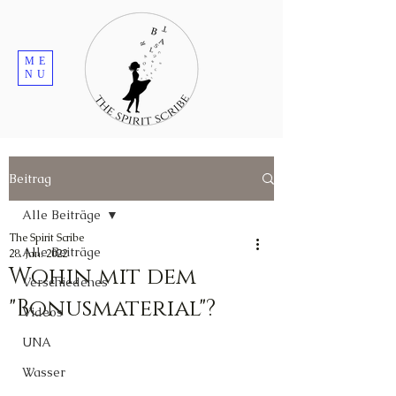
ME
NU
Beitrag
Alle Beiträge
The Spirit Scribe
Alle Beiträge
28. Jan. 2022
Wohin mit dem
Verschiedenes
"Bonusmaterial"?
Videos
UNA
Wasser