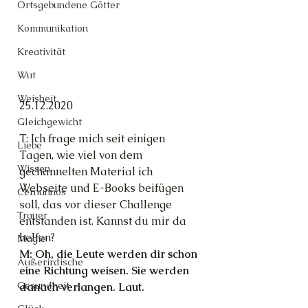
Ortsgebundene Götter
Kommunikation
Kreativität
Wut
Weisheit
25.12.2020
Gleichgewicht
T: Ich frage mich seit einigen 
Liebe
Tagen, wie viel von dem 
Wissen
gechannelten Material ich 
Webseite und E-Books beifügen 
Cernunnos
soll, das vor dieser Challenge 
Trauer
entstanden ist. Kannst du mir da 
helfen?
Magie
M: Oh, die Leute werden dir schon 
Außerirdische
eine Richtung weisen. Sie werden 
Gesundheit
danach verlangen. Laut.