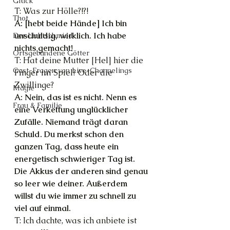
Glück
T: Was zur Hölle?!?!
Thot
A: [hebt beide Hände] Ich bin 
unschuldig, wirklich. Ich habe 
Der Lichtschmied
nichts gemacht!
Ortsgebundene Götter
T: Hat deine Mutter [Hel] hier die 
Gast-Fragen von Live-Channelings
Finger im Spiel? Oder die 
Zwillinge?
Magie
A: Nein, das ist es nicht. Nenn es 
Frau & Familie
eine Verkettung unglücklicher 
Zufälle. Niemand trägt daran 
Schuld. Du merkst schon den 
ganzen Tag, dass heute ein 
energetisch schwieriger Tag ist. 
Die Akkus der anderen sind genau 
so leer wie deiner. Außerdem 
willst du wie immer zu schnell zu 
viel auf einmal.
T: Ich dachte, was ich anbiete ist 