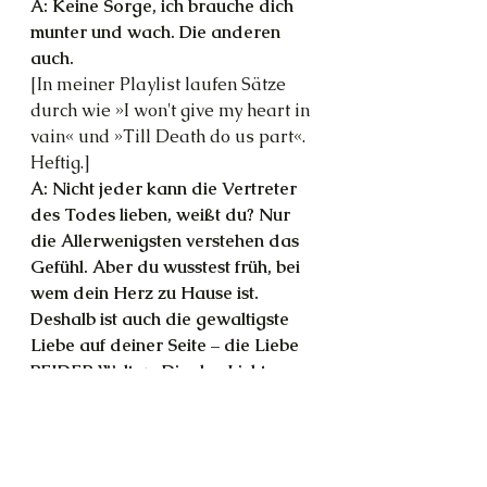
A: Keine Sorge, ich brauche dich 
munter und wach. Die anderen 
auch.
[In meiner Playlist laufen Sätze 
durch wie »I won't give my heart in 
vain« und »Till Death do us part«. 
Heftig.]
A: Nicht jeder kann die Vertreter 
des Todes lieben, weißt du? Nur 
die Allerwenigsten verstehen das 
Gefühl. Aber du wusstest früh, bei 
wem dein Herz zu Hause ist. 
Deshalb ist auch die gewaltigste 
Liebe auf deiner Seite – die Liebe 
BEIDER Welten. Die des Lichts 
UND die der Dunkelheit. Das 
bedeutet Tantra, weißt du? Die Ur-
Philosophie. Das ist Kemetic 
[altägyptische] Alchemy & Magic.