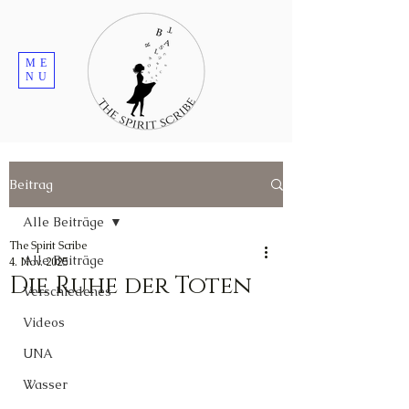
ME
NU
Beitrag
Alle Beiträge
The Spirit Scribe
Alle Beiträge
4. Nov. 2025
Die Ruhe der Toten
Verschiedenes
Videos
UNA
Wasser