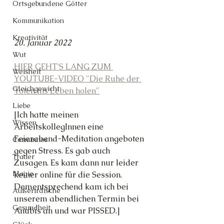
Ortsgebundene Götter
Kommunikation
Kreativität
20. Januar 2022
Wut
HIER GEHT'S LANG ZUM 
Weisheit
YOUTUBE-VIDEO "Die Ruhe der 
Gleichgewicht
Toten ins Leben holen"
Liebe
[Ich hatte meinen 
Wissen
ArbeitskollegInnen eine 
Feierabend-Meditation angeboten 
Cernunnos
gegen Stress. Es gab auch 
Trauer
Zusagen. Es kam dann nur leider 
Magie
keiner online für die Session. 
Dementsprechend kam ich bei 
Außerirdische
unserem abendlichen Termin bei 
Gesundheit
Anubis an und war PISSED.]