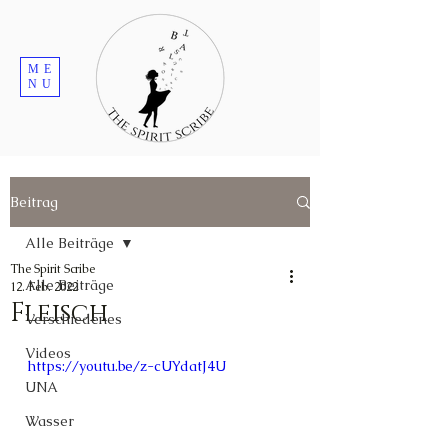
ME
NU
Beitrag
Alle Beiträge
The Spirit Scribe
Alle Beiträge
12. Feb. 2022
Fleisch
Verschiedenes
Videos
https://youtu.be/z-cUYdatJ4U
UNA
Wasser