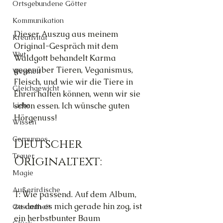
Ortsgebundene Götter
Kommunikation
Dieser Auszug aus meinem 
Kreativität
Original-Gespräch mit dem 
Wut
Waldgott behandelt Karma 
gegenüber Tieren, Veganismus, 
Weisheit
Fleisch, und wie wir die Tiere in 
Gleichgewicht
Ehren halten können, wenn wir sie 
schon essen. Ich wünsche guten 
Liebe
Hörgenuss!
Wissen
Cernunnos
Deutscher 
Trauer
Originaltext:
Magie
Außerirdische
T: Wie passend. Auf dem Album, 
zu dem es mich gerade hin zog, ist 
Gesundheit
ein herbstbunter Baum 