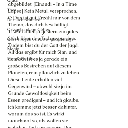
Glück
abgebildet. [Einaudi – In a Time 
Thot
Lapse] Kein Metal, versprochen.
C: Das ist gut. Erzähl mir von dem 
Der Lichtschmied
Thema, das dich beschäftigt.
Ortsgebundene Götter
T: Wir hatten ja gestern ein gutes 
Stück über den Tod gesprochen. 
Gast-Fragen von Live-Channelings
Zudem bist du der Gott der Jagd. 
Magie
All das ergibt für mich Sinn, und 
dennoch ist es ja gerade ein 
Frau & Familie
großes Bestreben auf diesem 
Planeten, rein pflanzlich zu leben. 
Diese Leute erhalten viel 
Gegenwind – obwohl sie ja im 
Grunde Gewaltlosigkeit beim 
Essen predigen! – und ich glaube, 
ich komme jetzt besser dahinter, 
warum das so ist. Es wirkt 
manchmal so, als wollen sie 
jeglichen Tod verweigern. Das 