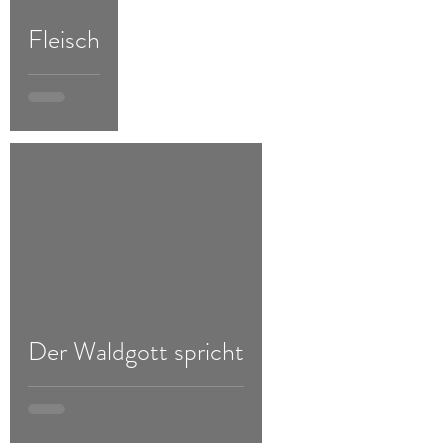
Fleisch
d video
Der Waldgott spricht