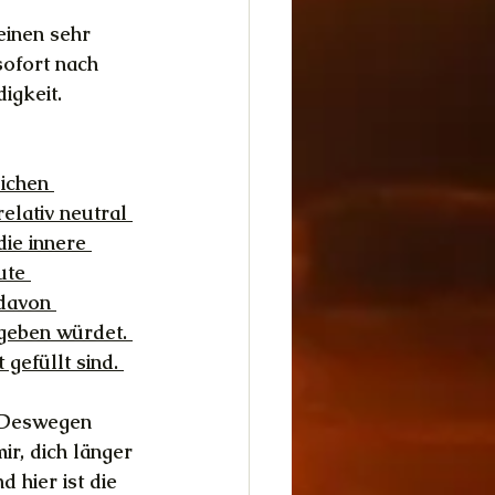
einen sehr 
sofort nach 
igkeit. 
ichen 
lativ neutral 
die innere 
ute 
davon 
egeben würdet. 
gefüllt sind. 
. Deswegen 
r, dich länger 
 hier ist die 