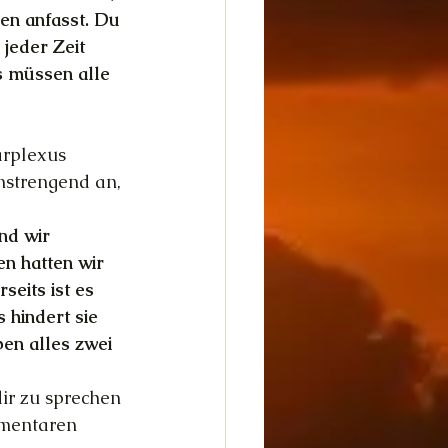
en anfasst. Du 
jeder Zeit 
s müssen alle 
arplexus 
nstrengend an, 
nd wir 
n hatten wir 
eits ist es 
 hindert sie 
en alles zwei 
ir zu sprechen 
ementaren 