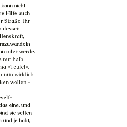
 kann nicht 
re Hilfe auch 
r Straße. Ihr 
h dessen 
lenskraft, 
g umzuwandeln 
ann oder werde.
s nur halb 
ma »Teufel«. 
n nun wirklich 
ken wollen - 
»self-
das eine, und 
nd sie selten 
und je habt, 