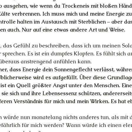
o ausgehen, wie wenn du Trockeneis mit bloßen Händ
älte verbrennen. Ich muss mich und meine Energie zu 
trolle halten im Austausch mit Sterblichen – aber da
n auch. Nur auf eine etwas andere Art und Weise.
t, das Gefühl zu beschreiben, dass ich um meinen Sol
prechen. Es ist ein dumpfes Klopfen. Es fühlt sich a
 überaus anstrengend anfühlen kann.
r, dass Energie dein Sonnengeflecht verlässt, währe
Üblicherweise wird es aufgefüllt. Über diese Grundlage
ist ein Quell größter Angst unter den Menschen. Einers
 sie sich und ihre Lebensessenz schützen, andererseits
eferen Verständnis für mich und mein Wirken. Es hat eb
 würde nun monatelang nichts anderes tun, als mit d
gefährlich für mich werden? Wann würde ich einen el