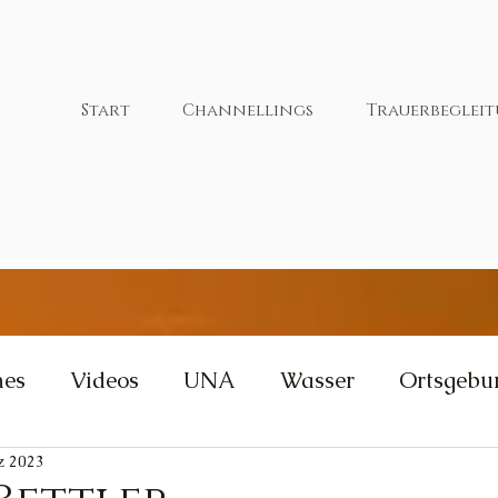
Start
Channellings
Trauerbeglei
nes
Videos
UNA
Wasser
Ortsgebu
z 2023
tivität
Wut
Weisheit
Gleichgewicht