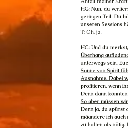
Anteil meiner Kraft
HG: Nun, du verlier
geringen Teil. Du h
unseren Sessions hä
T: Oh, ja.
HG: Und du merkst, 
Überhang aufladend
unterwegs sein. Euer
Sonne von Spirit fü
Ausnahme. Dabei w
profitieren, wenn i
Denn dann könnten a
So aber müssen wir 
Denn ja, du spürst 
mäandere ich auch n
zu halten als nötig.