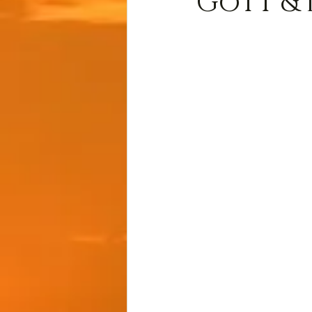
Gott & 
Wissen
Cernunnos
Thot
Der Lichtschmi
Gast-Fragen von Live-C