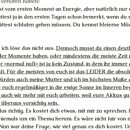
 verloren haben?
st vom ersten Moment an Energie, aber natürlich nur 
ättest ja in den ersten Tagen schon bemerkt, wenn du 
ttest schlafen gehen müssen. Du kennst bleierne Müd
ich löse das nicht aus. 
Dennoch musst du einen deutl
er Momente haben, oder mindestens die meiste Zeit re
 »normal null« ist ja kein Zustand, in dem ihr immer 
hlt. Für die meisten von euch ist das LEIDER die absol
ürden auch meine Mutter und ich im höchsten Maße 
hr euch regelmäßiger in die ewige Sonne im Inneren b
uch wir mehr mit euch arbeiten, weil eure Akkus gut 
überaus vorsichtig sein. 
das richtig. Es kostet dich etwas, mit mir zu sprechen
iemals um ein Thema herum. Es wäre nicht fair von mi
 Nun war deine Frage, wie viel genau es dich kostet. Und