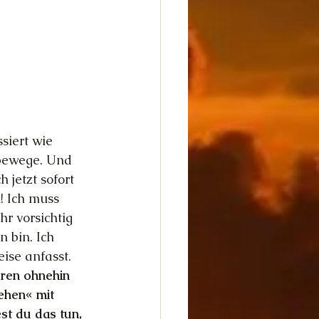
siert wie 
 bewege. Und 
 jetzt sofort 
! Ich muss 
r vorsichtig 
 bin. Ich 
ise anfasst.
ren ohnehin 
ehen« mit 
t du das tun, 