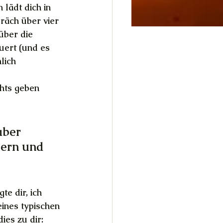
lädt dich in 
räch über vier 
über die 
uert (und es 
lich 
hts geben 
aber 
ern und 
e dir, ich 
ines typischen 
es zu dir: 