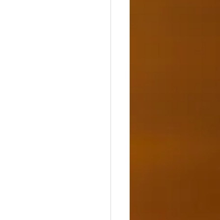
dheit
Glück