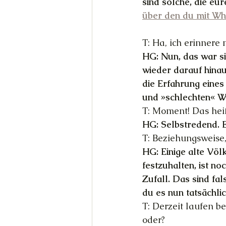
sind solche, die eur
über den du mit Wh
T: Ha, ich erinnere
HG: Nun, das war sic
wieder darauf hinau
die Erfahrung eines 
und »schlechten« W
T: Moment! Das heißt
HG: Selbstredend. E
T: Beziehungsweise,
HG: Einige alte Völ
festzuhalten, ist n
Zufall. Das sind fa
du es nun tatsächlic
T: Derzeit laufen b
oder?