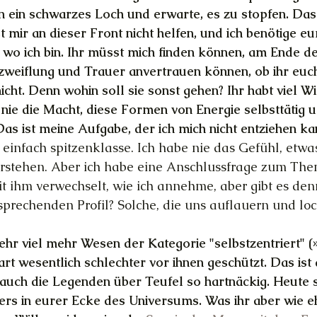
in ein schwarzes Loch und erwarte, es zu stopfen. Das
 mir an dieser Front nicht helfen, und ich benötige eu
, wo ich bin. Ihr müsst mich finden können, am Ende de
zweiflung und Trauer anvertrauen können, ob ihr euc
cht. Denn wohin soll sie sonst gehen? Ihr habt viel Wil
h nie die Macht, diese Formen von Energie selbsttäti
as ist meine Aufgabe, der ich mich nicht entziehen k
d einfach spitzenklasse. Ich habe nie das Gefühl, etwa
erstehen. Aber ich habe eine Anschlussfrage zum The
it ihm verwechselt, wie ich annehme, aber gibt es den
prechenden Profil? Solche, die uns auflauern und loc
ehr viel mehr Wesen der Kategorie "selbstzentriert" (
art wesentlich schlechter vor ihnen geschützt. Das ist 
 auch die Legenden über Teufel so hartnäckig. Heute si
s in eurer Ecke des Universums. Was ihr aber wie eh 