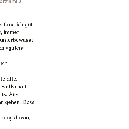
orzismus, 
s fand ich gut!
r, immer 
 unterbewusst 
en »guten« 
uch.
le alle.
esellschaft 
hts. Aus 
ihn gehen. Dass 
chung davon, 