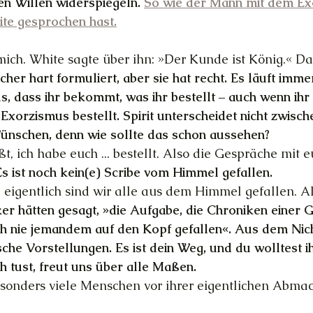
en Willen widerspiegeln. 
So wie der Mann mit dem Ex
ite gesprochen hast.
 mich. White sagte über ihn: »Der Kunde ist König.« Da
her hart formuliert, aber sie hat recht. Es läuft imme
s, dass ihr bekommt, was ihr bestellt – auch wenn ihr
Exorzismus bestellt. Spirit unterscheidet nicht zwisch
ünschen, denn wie sollte das schon aussehen?
, ich habe euch ... bestellt. Also die Gespräche mit e
s ist noch kein(e) Scribe vom Himmel gefallen.
 eigentlich sind wir alle aus dem Himmel gefallen. Al
ker hätten gesagt, »die Aufgabe, die Chroniken einer G
och nie jemandem auf den Kopf gefallen«. Aus dem Nic
lsche Vorstellungen. Es ist dein Weg, und du wolltest 
h tust, freut uns über alle Maßen.
esonders viele Menschen vor ihrer eigentlichen Abma