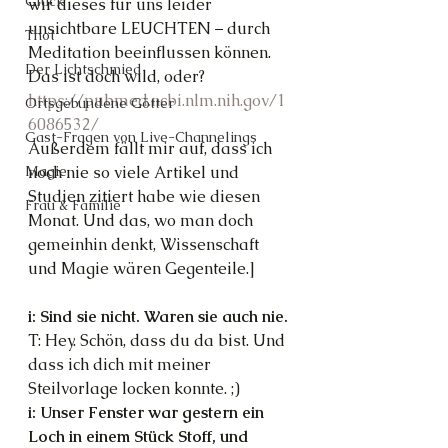
Glück
wir dieses für uns leider 
unsichtbare LEUCHTEN – durch 
Thot
Meditation beeinflussen können. 
Der Lichtschmied
Das ist doch wild, oder?
https://pubmed.ncbi.nlm.nih.gov/1
Ortsgebundene Götter
6086532/
Gast-Fragen von Live-Channelings
Außerdem fällt mir auf, dass ich 
noch nie so viele Artikel und 
Magie
Studien zitiert habe wie diesen 
Frau & Familie
Monat. Und das, wo man doch 
gemeinhin denkt, Wissenschaft 
und Magie wären Gegenteile.]
i: Sind sie nicht. Waren sie auch nie.
T: Hey. Schön, dass du da bist. Und 
dass ich dich mit meiner 
Steilvorlage locken konnte. ;)
i: Unser Fenster war gestern ein 
Loch in einem Stück Stoff, und 