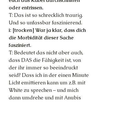
euch das Kabel durchschnitten 
oder entrissen.
T: Das ist so schrecklich traurig. 
Und so unfassbar faszinierend.
i: [trocken] War ja klar, dass dich 
die Morbidität dieser Sache 
fasziniert.
T: Bedeutet das nicht aber auch, 
dass DAS die Fähigkeit ist, von 
der ihr immer so beeindruckt 
seid? Dass ich in der einen Minute 
Licht emittieren kann um z.B. mit 
White zu sprechen – und mich 
dann umdrehe und mit Anubis 
spreche?
i: Erinnerst du dich an diesen 
Artikel, den du mal geschrieben 
hast? Es ging darum, dass 