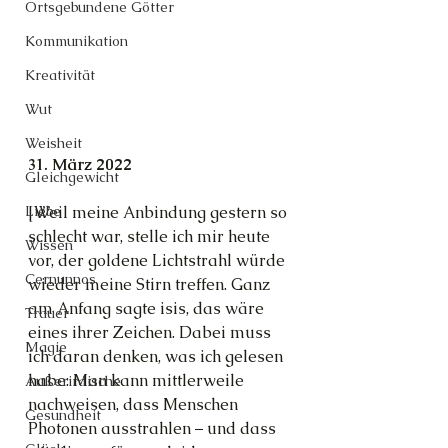
Ortsgebundene Götter
Kommunikation
Kreativität
Wut
Weisheit
31. März 2022
Gleichgewicht
[Weil meine Anbindung gestern so 
Liebe
schlecht war, stelle ich mir heute 
Wissen
vor, der goldene Lichtstrahl würde 
Cernunnos
wieder meine Stirn treffen. Ganz 
am Anfang sagte isis, das wäre 
Trauer
eines ihrer Zeichen. Dabei muss 
Magie
ich daran denken, was ich gelesen 
habe: Man kann mittlerweile 
Außerirdische
nachweisen, dass Menschen 
Gesundheit
Photonen ausstrahlen – und dass 