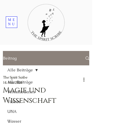
ME
NU
Beitrag
Alle Beiträge
The Spirit Scribe
Alle Beiträge
14. Mai 2024
Magie und
Verschiedenes
Wissenschaft
Videos
UNA
Wasser