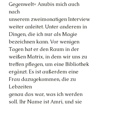
Gegenwelt« Anubis mich auch 
nach
unserem zweimonatigen Interview 
weiter anleitet. Unter anderem in 
Dingen, die ich nur als Magie
bezeichnen kann. Vor wenigen 
Tagen hat er den Raum in der 
weißen Matrix, in dem wir uns zu 
treffen pflegen, um eine Bibliothek 
ergänzt. Es ist außerdem eine 
Frau dazugekommen, die zu 
Lebzeiten
genau das war, was ich werden 
soll. Ihr Name ist Amri, und sie 
lebte im alten Ägypten.
Channeling
Magie
Shift
Kunst
spirituelle Sichtweise
andere Zvilisationen
Gesellschaft