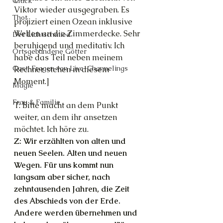
Glück
Viktor wieder ausgegraben. Es 
Thot
projiziert einen Ozean inklusive
Wellen an die Zimmerdecke. Sehr 
Der Lichtschmied
beruhigend und meditativ. Ich 
Ortsgebundene Götter
habe das Teil neben meinem
Gast-Fragen von Live-Channelings
Rechner stehen in diesem 
Moment.]
Magie
Frau & Familie
T: Bitte macht an dem Punkt 
weiter, an dem ihr ansetzen 
möchtet. Ich höre zu.
Z: Wir erzählten von alten und 
neuen Seelen. Alten und neuen 
Wegen. Für uns kommt nun
langsam aber sicher, nach 
zehntausenden Jahren, die Zeit 
des Abschieds von der Erde. 
Andere werden übernehmen und 