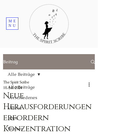
ME
NU
Beitrag
Alle Beiträge
The Spirit Scribe
Alle Beiträge
18. Juli 2024
Neue
Verschiedenes
Herausforderungen
Videos
erfordern
UNA
Konzentration
Wasser