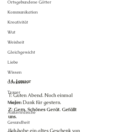
Ortsgebundene Götter
Kommunikation
Kreativität
Wut
Weisheit
Gleichgewicht
Liebe
Wissen
14. Januar
Cernunnos
Trauer
T: Guten Abend. Noch einmal 
vielen Dank für gestern.
Magie
Z: Gern. Schönes Gerät. Gefällt 
Außerirdische
uns.
Gesundheit
[Ich habe ein altes Geschenk von 